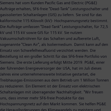
Siemens hat vom Kunden Pacific Gas and Electric (PG&E)
Aufträge erhalten, SF6-freie "Dead-Tank" Leistungsschalter und
gasisolierten Schaltanlagen (GIS) zu liefern. Sie sind für das
kalifornische 115 Kilovolt (kV)- Hochspannungsnetz bestimmt.
Die Aufträge umfassen "Dead-Tank" Leistungsschalter, für 72,5
kV und 115 kV sowie GIS für 115 kV. Sie nutzen
Vakuumschaltröhren für das Schalten und aufbereite Luft,
sogenannte "Clean Air", als Isoliermedium. Damit kann auf den
Einsatz von Schwefelhexafluorid verzichtet werden. Die
Bestellung ist ein großer Schritt für das SF6-freie Portfolio von
Siemens. Die erste Lieferung erfolgt Mitte 2019. PG&E, einer
der führenden Energieversorger der USA, hat im Juli dieses
Jahres eine unternehmensweite Initiative gestartet, die
Treibhausgas-Emissionen aus dem Betrieb um 1 Million Tonnen
zu reduzieren. Ein Element ist der Einsatz von elektrischen
Schaltanlagen mit überragender Nachhaltigkeit. "Wir freuen
uns, dass immer mehr SF6-freie Produkte für das
Hochspannungsnetz auf den Markt kommen. Sie helfen PG&E
die Herausforderungen des Klimawandels zu meistern und