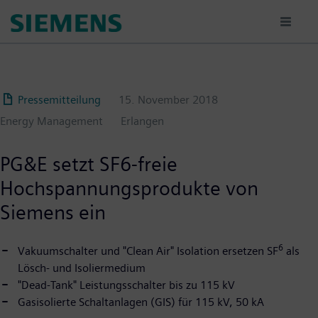
Passar
para
o
conteúdo
principal
Pressemitteilung
15. November 2018
Energy Management
Erlangen
PG&E setzt SF6-freie
Hochspannungsprodukte von
Siemens ein
6
Vakuumschalter und "Clean Air" Isolation ersetzen SF
als
Lösch- und Isoliermedium
"Dead-Tank" Leistungsschalter bis zu 115 kV
Gasisolierte Schaltanlagen (GIS) für 115 kV, 50 kA