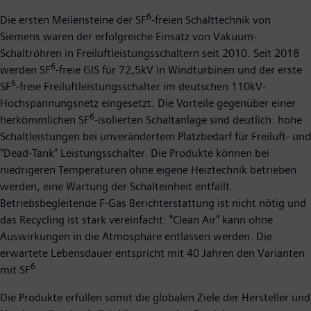
6
Die ersten Meilensteine der SF
-freien Schalttechnik von
Siemens waren der erfolgreiche Einsatz von Vakuum-
Schaltröhren in Freiluftleistungsschaltern seit 2010. Seit 2018
6
werden SF
-freie GIS für 72,5kV in Windturbinen und der erste
6
SF
-freie Freiluftleistungsschalter im deutschen 110kV-
Hochspannungsnetz eingesetzt. Die Vorteile gegenüber einer
6
herkömmlichen SF
-isolierten Schaltanlage sind deutlich: hohe
Schaltleistungen bei unverändertem Platzbedarf für Freiluft- und
"Dead-Tank" Leistungsschalter. Die Produkte können bei
niedrigeren Temperaturen ohne eigene Heiztechnik betrieben
werden, eine Wartung der Schalteinheit entfällt.
Betriebsbegleitende F-Gas Berichterstattung ist nicht nötig und
das Recycling ist stark vereinfacht: "Clean Air" kann ohne
Auswirkungen in die Atmosphäre entlassen werden. Die
erwartete Lebensdauer entspricht mit 40 Jahren den Varianten
6
mit SF
.
Die Produkte erfüllen somit die globalen Ziele der Hersteller und