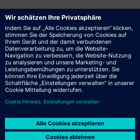
Follow
Press | Company | Siemens
© Siemens 1996 – 2026
Corporate Information
Privacy Notice
Cookie Notice
Terms of Use
Digital ID