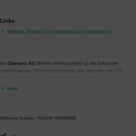
Links
Website: Benefit from increased eco-transparency
Die
Siemens AG
(Berlin und München) ist ein führender
internationaler Technologiekonzern, der seit mehr als 170
Jahren für technische Leistungsfähigkeit, Innovation, Qualität,
Zuverlässigkeit und Internationalität steht. Das Unternehmen
Mehr
ist weltweit aktiv, und zwar schwerpunktmäßig auf den
Gebieten Elektrifizierung, Automatisierung und Digitalisierung.
Siemens ist einer der größten Hersteller energieeffizienter
ressourcenschonender Technologien. Das Unternehmen ist
Reference Number:
PR2018110065EMDE
außerdem einer der führenden Anbieter effizienter
Stromerzeugungs- und Stromübertragungslösungen, Pionier bei