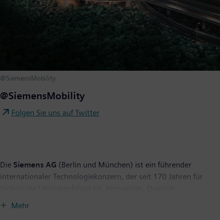
@SiemensMobility
@SiemensMobility
Folgen Sie uns auf Twitter
Die
Siemens AG
(Berlin und München) ist ein führender
internationaler Technologiekonzern, der seit 170 Jahren für
technische Leistungsfähigkeit, Innovation, Qualität,
Zuverlässigkeit und Internationalität steht. Das Unternehmen
Mehr
ist weltweit aktiv, und zwar schwerpunktmäßig auf den