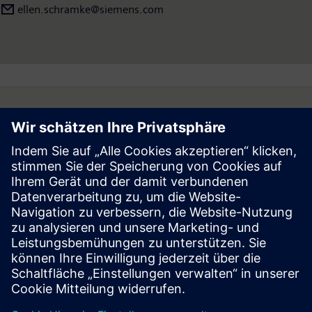
ellen.schramke@siemens.com
Follow
Press | Company | Siemens
© Siemens 1996 – 2026
Corporate Information
Privacy Notice