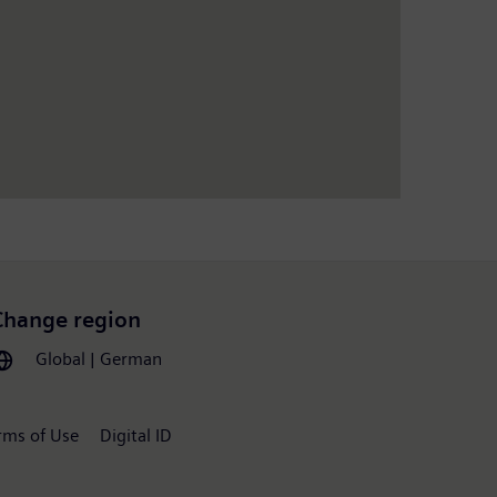
Change region
Global | German
rms of Use
Digital ID