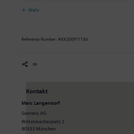
und bieten maßgeschneiderte Lösungen an. Siemens ste
Internationalität. Im Geschäftsjahr 2008 erzielte d
Mehr
Informationen finden Sie im Internet unter
www.siem
Reference Number:
AXX20091113d
Kontakt
Marc Langendorf
Siemens AG
Wittelsbacherplatz 2
80333 München