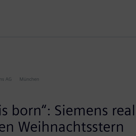
ns AG
München
s born“: Siemens real
den Weihnachtsstern