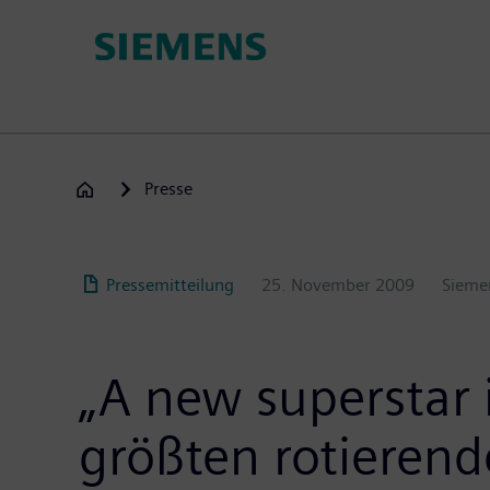
Passar
para
o
conteúdo
principal
Presse
Pressemitteilung
25. November 2009
Sieme
„A new superstar i
größten rotieren