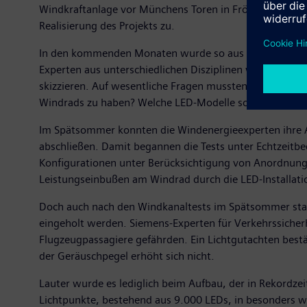
Windkraftanlage vor Münchens Toren in Fröttmaning von
Realisierung des Projekts zu.
In den kommenden Monaten wurde so aus der Idee Wirkli
Experten aus unterschiedlichen Disziplinen wie Winden
skizzieren. Auf wesentliche Fragen mussten Antworten 
Windrads zu haben? Welche LED-Modelle sollten verwend
Im Spätsommer konnten die Windenergieexperten ihre A
abschließen. Damit begannen die Tests unter Echtzeitb
Konfigurationen unter Berücksichtigung von Anordnung,
Leistungseinbußen am Windrad durch die LED-Installat
Doch auch nach den Windkanaltests im Spätsommer stan
eingeholt werden. Siemens-Experten für Verkehrssicherh
Flugzeugpassagiere gefährden. Ein Lichtgutachten best
der Geräuschpegel erhöht sich nicht.
Lauter wurde es lediglich beim Aufbau, der in Rekordze
Lichtpunkte, bestehend aus 9.000 LEDs, in besonders w