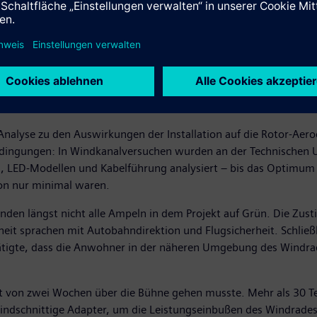
 Anfang an im Gespräch. Der Betreiber des Windrads, die Stad
chkeit. Dabei lag der Fokus zunächst auf der technischen Mach
ergie, Aerodynamik, Beleuchtungs- oder Klebetechnik zusammen,
gefunden werden: Wie sollten die LEDs angeordnet sein, um eine
et, welche Klebstoffe genutzt werden, damit die LEDs bei jeder
nalyse zu den Auswirkungen der Installation auf die Rotor-Aer
edingungen: In Windkanalversuchen wurden an der Technischen Un
 LED-Modellen und Kabelführung analysiert – bis das Optimum g
ion nur minimal waren.
den längst nicht alle Ampeln in dem Projekt auf Grün. Die Zu
eit sprachen mit Autobahndirektion und Flugsicherheit. Schließl
ätigte, dass die Anwohner in der näheren Umgebung des Windrads
it von zwei Wochen über die Bühne gehen musste. Mehr als 30 Te
indschnittige Adapter, um die Leistungseinbußen des Windrades 