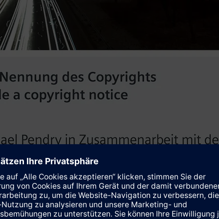
 der Münchner Multimediakünstler Michael Pendry erstmals den G
magipfel in Kopenhagen zu schaffen. Und wo könnte man den nac
tobahn A9 – einer Münchner Hauptverkehrsader, die täglich wei