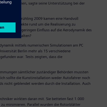
twerke München, sagte seine Unterstützung bei der
barkeit. Im Frühling 2009 kamen eine Handvoll
 um alle Aspekte rund um die Realisierung zu
n möglichst geringen Einfluss auf die Aerodynamik des
 Witterung halten?
odynamik mittels numerischen Simulationen am PC
iversität Berlin mehr als 15 verschiedene
efunden war. Tests zeigten, dass die
stimmungen sämtlicher zuständiger Behörden mussten
ich sollte die Kunstinstallation weder Autofahrer noch
 nicht geblendet werden durch die Installation. Auch
chniker wirkten daran mit. Sie betteten fast 1.000
zu minimieren. Parallel wurden die Rotorblätter