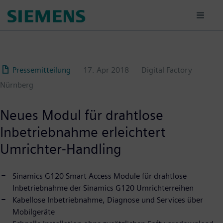
Passar
para
o
conteúdo
principal
Pressemitteilung
17. Apr 2018
Digital Factory
Nürnberg
Neues Modul für drahtlose
Inbetriebnahme erleichtert
Umrichter-Handling
Sinamics G120 Smart Access Module für drahtlose
Inbetriebnahme der Sinamics G120 Umrichterreihen
Kabellose Inbetriebnahme, Diagnose und Services über
Mobilgeräte