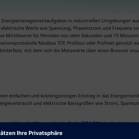
e Energiemanagementaufgaben in industriellen Umgebungen ausg
elektrische Werte wie Spannung, Phasenstrom und Frequenz sow
se Mittelwerte für Perioden von zehn Sekunden und 15 Minuten
ionsprotokolle Modbus TCP, Profibus oder Profinet genutzt wer
binterface, mit dem sich die Messwerte über einen Browser visua
en einfachen und kostengünstigen Einstieg in das Energiemonito
ergieverbrauch und elektrische Basisgrößen wie Strom, Spannun
.
er bilden die Messgeräte der Reihe 7KM PAC ein durchgängige
is zu einzelnen Verbrauchern erfasst und analysiert. Sie sind n
und können weltweit eingesetzt werden. Die nachträgliche Instal