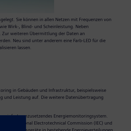
elegt. Sie können in allen Netzen mit Frequenzen von
ie Wirk-, Blind- und Scheinleistung. Neben
. Zur weiteren Übermittlung der Daten an
den. Neu sind unter anderem eine Farb-LED für die
lisieren lassen.
ring in Gebäuden und Infrastruktur, beispielsweise
g und Leistung auf. Die weitere Datenübertragung
s, einfach umzusetzendes Energiemonitoringsystem.
ach International Electrotechnical Commission (IEC) und
lation der Messgeräte in bestehende Energieverteilungen