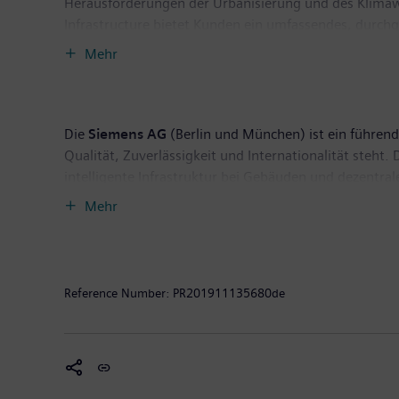
Herausforderungen der Urbanisierung und des Klima
Infrastructure bietet Kunden ein umfassendes, durch
Nutzung der Energie. Mit einem zunehmend digitalisie
Mehr
weiterzuentwickeln – und leistet dabei einen Beitrag
befindet sich in Zug in der Schweiz. Das Unternehmen
Die
Siemens AG
(Berlin und München) ist ein führende
Qualität, Zuverlässigkeit und Internationalität steh
intelligente Infrastruktur bei Gebäuden und dezentra
eigenständig geführte Unternehmen Siemens Mobility, 
Mehr
Siemens außerdem den Weltmarkt für Personen- und 
Siemens Gamesa Renewable Energy gehört Siemens zu
umweltfreundlichen Lösungen für die On- und Offsho
von 86,8 Milliarden Euro und einen Gewinn nach Ste
Reference Number:
PR201911135680de
Weitere Informationen finden Sie im Internet unter
ww