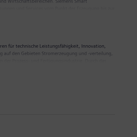
nd Wirtschaftsbereichen. Siemens Smart
ösungen und Services vom Punkt der Erzeugung bis zur
 zu sein und der Gesellschaft, sich
 Der Hauptsitz von Siemens Smart Infrastructure
iter.
ren für technische Leistungsfähigkeit, Innovation,
ßig auf den Gebieten Stromerzeugung und -verteilung,
n der Prozess- und Fertigungsindustrie. Durch das
für den Schienen- und Straßenverkehr, gestaltet
otierten Unternehmen Siemens Healthineers und
nd digitalen Gesundheitsservices sowie
tember 2019 endete, erzielte Siemens einen Umsatz
nternehmen weltweit rund 385.000 Beschäftigte.