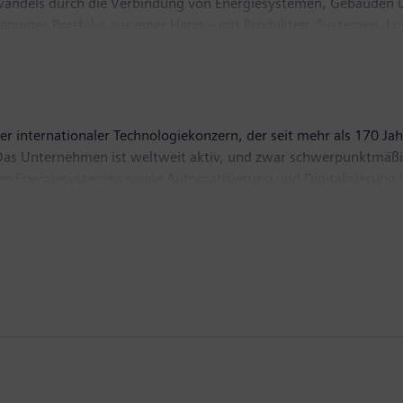
wandels durch die Verbindung von Energiesystemen, Gebäuden u
gängiges Portfolio aus einer Hand – mit Produkten, Systemen, L
rten Ökosystem hilft SI seinen Kunden im Wettbewerb erfolgreich
 zum Schutz unseres Planeten: SI creates environments that care.
 beschäftigt weltweit etwa 72.000 Mitarbeiterinnen und Mitarbe
r internationaler Technologiekonzern, der seit mehr als 170 Jah
t. Das Unternehmen ist weltweit aktiv, und zwar schwerpunktmä
len Energiesystemen sowie Automatisierung und Digitalisierung i
einer der führenden Anbieter intelligenter Mobilitätslösungen 
Güterverkehr. Über die Mehrheitsbeteiligungen an den börsenn
dem zu den weltweit führenden Anbietern von Medizintechnik u
re-Windkrafterzeugung. Im Geschäftsjahr 2019, das am 30. Sep
uern von 5,6 Milliarden Euro. Ende September 2019 hatte das U
w.siemens.com
.