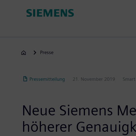
Passar
para
o
conteúdo
principal
Presse
Pressemitteilung
21. November 2019
Smart 
Neue Siemens Mes
höherer Genauigk