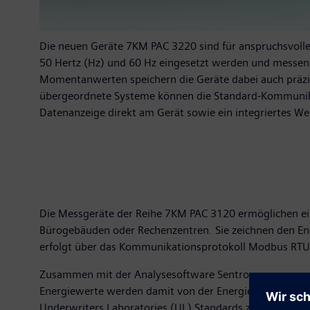
Die neuen Geräte 7KM PAC 3220 sind für anspruchsvoll
50 Hertz (Hz) und 60 Hz eingesetzt werden und messen 
Momentanwerten speichern die Geräte dabei auch präzi
übergeordnete Systeme können die Standard-Kommunikat
Datenanzeige direkt am Gerät sowie ein integriertes We
Die Messgeräte der Reihe 7KM PAC 3120 ermöglichen ein
Bürogebäuden oder Rechenzentren. Sie zeichnen den En
erfolgt über das Kommunikationsprotokoll Modbus RTU
Zusammen mit der Analysesoftware Sentron powermanag
Energiewerte werden damit von der Energieeinspeisung b
Underwriters Laboratories (UL) Standards zertifiziert 