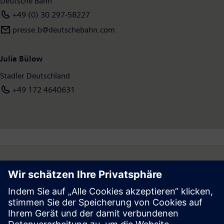
Deutsche Bahn
+49 (0) 30 297-58227
presse.b@deutschebahn.com
Julia Bülow
Stadler Deutschland
+49 172 4640631
Follow