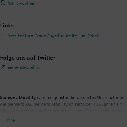
PDF Download
Links
Press Feature: Neue Züge für die Berliner S-Bahn
Folge uns auf Twitter
SiemensMobility
Siemens Mobility
ist ein eigenständig geführtes Unternehmen
der Siemens AG. Siemens Mobility ist seit über 175 Jahren ein
führender Anbieter im Bereich intelligenter Transportlösungen
und entwickelt sein Portfolio durch Innovationen ständig
Mehr
weiter. Zum Kerngeschäft gehören Schienenfahrzeuge,