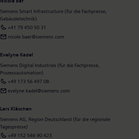
Nicole Bär
Milliarden Euro und einen Gewinn nach Steuern von 8,5
Siemens Smart Infrastructure (für die Fachpresse,
Milliarden Euro. Zum 30.09.2023 beschäftigte das
Gebäudetechnik)
Unternehmen weltweit rund 320.000 Menschen. Weitere
Informationen finden Sie im Internet unter
www.siemens.com
.
+41 79 450 50 31
nicole.baer@siemens.com
Evelyne Kadel
Siemens Digital Industries (für die Fachpresse,
Prozessautomation)
+49 173 56 497 08
evelyne.kadel@siemens.com
Lars Kläschen
Siemens AG, Region Deutschland (für die regionale
Tagespresse)
+49 152 546 90 423