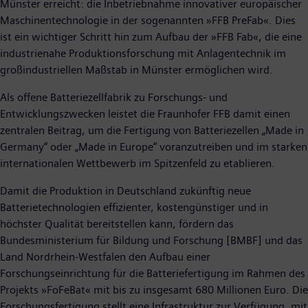
Münster erreicht: die Inbetriebnahme innovativer europäischer
Maschinentechnologie in der sogenannten »FFB PreFab«. Dies
ist ein wichtiger Schritt hin zum Aufbau der »FFB Fab«, die eine
industrienahe Produktionsforschung mit Anlagentechnik im
großindustriellen Maßstab in Münster ermöglichen wird.
Als offene Batteriezellfabrik zu Forschungs- und
Entwicklungszwecken leistet die Fraunhofer FFB damit einen
zentralen Beitrag, um die Fertigung von Batteriezellen „Made in
Germany“ oder „Made in Europe“ voranzutreiben und im starken
internationalen Wettbewerb im Spitzenfeld zu etablieren.
Damit die Produktion in Deutschland zukünftig neue
Batterietechnologien effizienter, kostengünstiger und in
höchster Qualität bereitstellen kann, fördern das
Bundesministerium für Bildung und Forschung [BMBF] und das
Land Nordrhein-Westfalen den Aufbau einer
Forschungseinrichtung für die Batteriefertigung im Rahmen des
Projekts »FoFeBat« mit bis zu insgesamt 680 Millionen Euro. Die
Forschungsfertigung stellt eine Infrastruktur zur Verfügung, mit