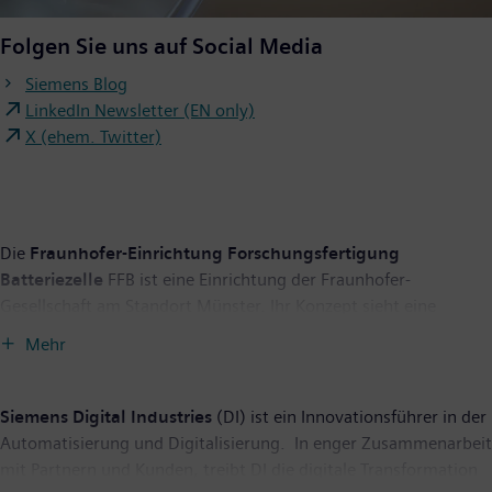
Folgen Sie uns auf Social Media
Siemens Blog
LinkedIn Newsletter (EN only)
X (ehem. Twitter)
Die
Fraunhofer-Einrichtung Forschungsfertigung
Batteriezelle
FFB ist eine Einrichtung der Fraunhofer-
Gesellschaft am Standort Münster. Ihr Konzept sieht eine
Kombination aus Labor- und Produktionsforschung für
Mehr
unterschiedliche Batteriezellformate – Rundzelle, prismatische
Zelle und Pouchzelle – vor. Die Mitarbeitenden der Fraunhofer
FFB erforschen je nach Bedarf einzelne Prozessschritte oder die
Siemens Digital Industries
(DI) ist ein Innovationsführer in der
gesamte Produktionskette. Gemeinsam mit den
Automatisierung und Digitalisierung. In enger Zusammenarbeit
Projektpartnern/-innen des Batterieforschungszentrums MEET
mit Partnern und Kunden, treibt DI die digitale Transformation
der Universität Münster, des Lehrstuhls PEM der RWTH Aachen