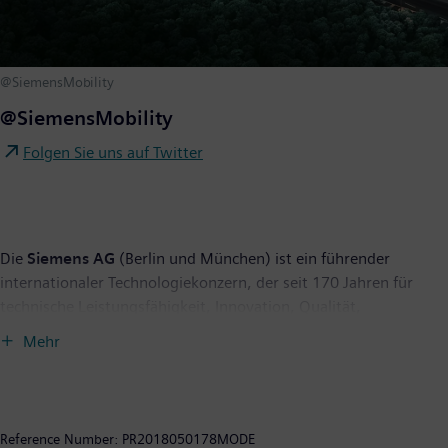
@SiemensMobility
@SiemensMobility
Folgen Sie uns auf Twitter
Die
Siemens AG
(Berlin und München) ist ein führender
internationaler Technologiekonzern, der seit 170 Jahren für
technische Leistungsfähigkeit, Innovation, Qualität,
Zuverlässigkeit und Internationalität steht. Das Unternehmen
Mehr
ist weltweit aktiv, und zwar schwerpunktmäßig auf den
Gebieten Elektrifizierung, Automatisierung und Digitalisierung.
Siemens ist weltweit einer der größten Hersteller
energieeffizienter ressourcenschonender Technologien. Das
Reference Number:
PR2018050178MODE