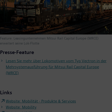
Feature: Leasingunternehmen Mitsui Rail Capital Europe (MRCE)
erweitert seine Lok-Flotte
Presse-Feature
Lesen Sie mehr über Lokomotiven vom Typ Vectron in der
Mehrsystemausführung für Mitsui Rail Capital Europe
(MRCE)
Links
Website: Mobilität - Produkte & Services
Website: Mobility