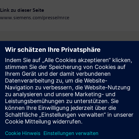
Link zu dieser Seite
www.siemens.com/presse/mrce
Follow
Press | Company | Siemens
© Siemens 1996 – 2026
Corporate Information
Privacy Notice
Cookie Notice