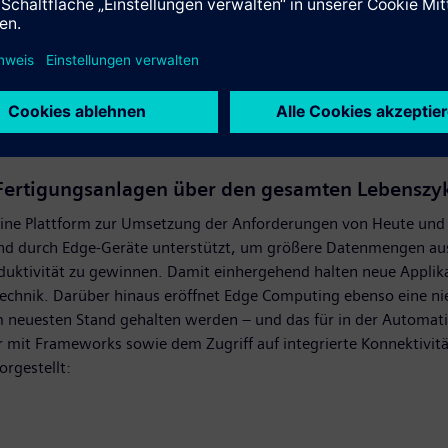
ür Fertigungsanlagen über den gesamten Lebenszy
 eine Plattform zur Umsetzung der Anforderungen von Heute un
zend durch Edge-Geräte unterstützt, um größere Datenmengen a
roduktivität zu gewinnen. Damit einhergehend halten neue Applik
technik. Darüber hinaus eröffnet Edge Computing ebenso eine ni
 neuesten Stand gehalten werden – und das für in der Automatis
 mit Frameworks sowie dem Zugriff auf integrierte Konnektivit
rgestellt: