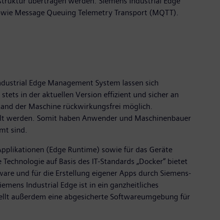
struktur übertragen werden. Siemens Industrial Edge
sowie Message Queuing Telemetry Transport (MQTT).
ndustrial Edge Management System lassen sich
ts in der aktuellen Version effizient und sicher an
stand der Maschine rückwirkungsfrei möglich.
tellt werden. Somit haben Anwender und Maschinenbauer
mt sind.
pplikationen (Edge Runtime) sowie für das Geräte
echnologie auf Basis des IT-Standards „Docker“ bietet
are und für die Erstellung eigener Apps durch Siemens-
ens Industrial Edge ist in ein ganzheitliches
stellt außerdem eine abgesicherte Softwareumgebung für