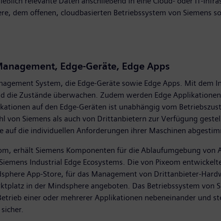
lich relevante Daten anschließend in eine Cloud- oder IT-Infra
ere, dem offenen, cloudbasierten Betriebssystem von Siemens 
e Management, Edge-Geräte, Edge Apps
Management System, die Edge-Geräte sowie Edge Apps. Mit dem I
d die Zustände überwachen. Zudem werden Edge Applikationen ste
pplikationen auf den Edge-Geräten ist unabhängig vom Betriebszu
ohl von Siemens als auch von Drittanbietern zur Verfügung ges
e auf die individuellen Anforderungen ihrer Maschinen abgestim
xeom, erhält Siemens Komponenten für die Ablaufumgebung von A
emens Industrial Edge Ecosystems. Die von Pixeom entwickelte T
ndsphere App-Store, für das Management von Drittanbieter-Hardw
platz in der Mindsphere angeboten. Das Betriebssystem von Siem
en Betrieb einer oder mehrerer Applikationen nebeneinander und 
 sicher.