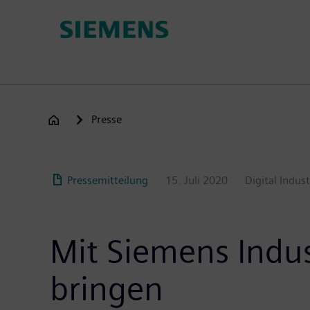
Passar
para
o
conteúdo
principal
Presse
Pressemitteilung
15. Juli 2020
Digital Indust
Mit Siemens Indust
bringen