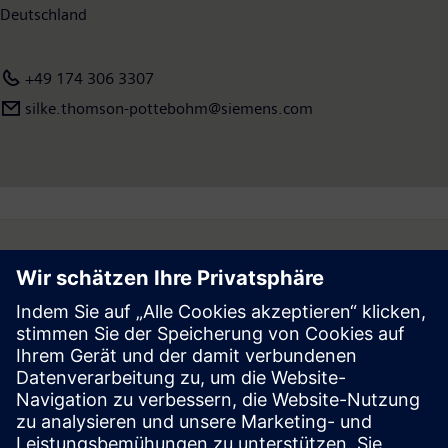
Deutschland
+49 174 306 3307
silke.thomson-pottebohm@siemens.com
Follow
Press | Company | Siemens
© Siemens 1996 – 2026