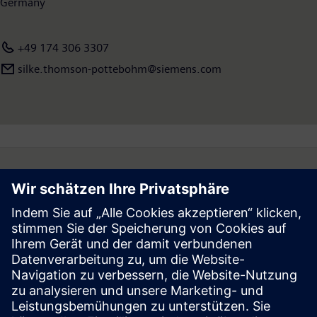
Germany
+49 174 306 3307
silke.thomson-pottebohm@siemens.com
Follow
Press | Company | Siemens
© Siemens 1996 – 2026