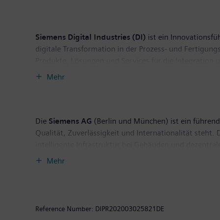
Siemens Digital Industries (DI)
ist ein Innovationsfü
digitale Transformation in der Prozess- und Fertigun
Produkte, Lösungen und Services für die Integration 
Branchen, ermöglicht das einmalige Portfolio Kunden, i
Mehr
Integration von Zukunftstechnologien. Siemens Digital
Die
Siemens AG
(Berlin und München) ist ein führende
Qualität, Zuverlässigkeit und Internationalität steh
intelligente Infrastruktur bei Gebäuden und dezentra
eigenständig geführte Unternehmen Siemens Mobility, 
Mehr
Siemens außerdem den Weltmarkt für Personen- und 
Siemens Gamesa Renewable Energy gehört Siemens zu
umweltfreundlichen Lösungen für die On- und Offsho
von 86,8 Milliarden Euro und einen Gewinn nach Ste
Reference Number:
DIPR202003025821DE
Weitere Informationen finden Sie im Internet unter
ww