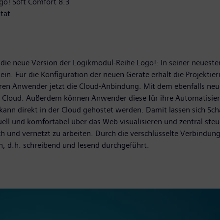
go! Soft Comfort 8.3
tät
ie neue Version der Logikmodul-Reihe Logo!: In seiner neuesten
n. Für die Konfiguration der neuen Geräte erhält die Projektie
eren Anwender jetzt die Cloud-Anbindung. Mit dem ebenfalls neue
 Cloud. Außerdem können Anwender diese für ihre Automatisier
kann direkt in der Cloud gehostet werden. Damit lassen sich Sc
uell und komfortabel über das Web visualisieren und zentral st
und vernetzt zu arbeiten. Durch die verschlüsselte Verbindung 
n, d.h. schreibend und lesend durchgeführt.