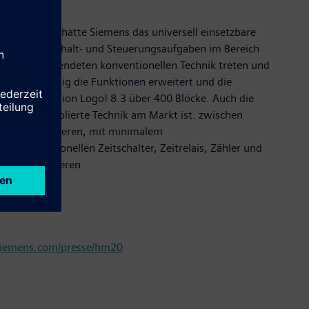
ahren. 1996 hatte Siemens das universell einsetzbare
lte kleinere Schalt- und Steuerungsaufgaben im Bereich
vielfach verwendeten konventionellen Technik treten und
m wurden stetig die Funktionen erweitert und die
tuelle Generation Logo! 8.3 über 400 Blöcke. Auch die
ng heute etablierte Technik am Markt ist. zwischen
nfach zu montieren, mit minimalem
konventionellen Zeitschalter, Zeitrelais, Zähler und
nfach realisieren.
emens.com/presse/hm20