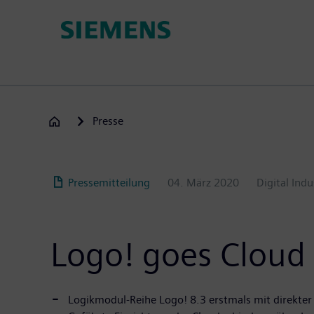
Passar
para
o
conteúdo
principal
Presse
Pressemitteilung
04. März 2020
Digital Indu
Logo! goes Cloud
Logikmodul-Reihe Logo! 8.3 erstmals mit direkter