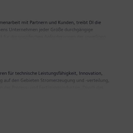
menarbeit mit Partnern und Kunden, treibt DI die
Siemens Unternehmen jeder Größe durchgängige
 für die spezifischen Anforderungen der jeweiligen
 Portfolio fortlaufend durch Innovationen und die
t rund 76.000 Mitarbeiter.
ren für technische Leistungsfähigkeit, Innovation,
ßig auf den Gebieten Stromerzeugung und -verteilung,
n der Prozess- und Fertigungsindustrie. Durch das
für den Schienen- und Straßenverkehr, gestaltet
otierten Unternehmen Siemens Healthineers und
nd digitalen Gesundheitsservices sowie
tember 2019 endete, erzielte Siemens einen Umsatz
nternehmen weltweit rund 385.000 Beschäftigte.