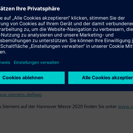
sprojekte einfach realisiert werden – und das bereits seit 20 J
ektrotechnik – made by Siemens“ in den Markt eingeführt. Es sol
Apparatebau lösen. Zudem sollte Logo! an die Stelle der noch 
elbsthalterelais, Stromstoßrelais und Zähler ermöglichen. Seitde
30 Blöcken Speicherkapazität ausgestattet, verfügt die heute ak
n ist mittlerweile selbstverständlich, so dass die Kleinsteueru
omatisierungstechnik mit Steuerungen wie Simatic. Logo! ist ei
o! spart Platz im Schaltschrank und übernimmt Funktionen von 
nal-integral controller)-Regelung und Data-Logging lassen sich ei
ww.siemens.de/logo
u Siemens auf der Hannover Messe 2020 finden Sie unter
www.si