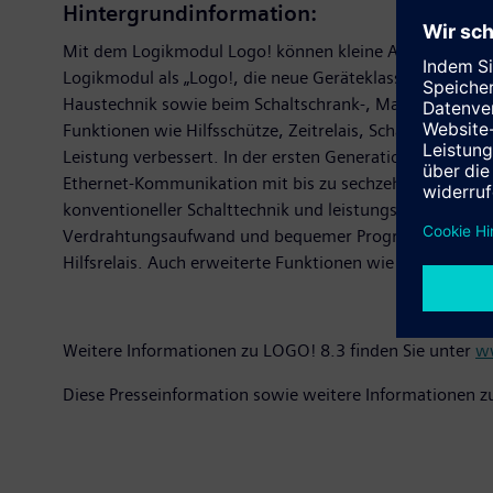
Hintergrundinformation:
Mit dem Logikmodul Logo! können kleine Automatisierung
Logikmodul als „Logo!, die neue Geräteklasse für die El
Haustechnik sowie beim Schaltschrank-, Maschinen- und 
Funktionen wie Hilfsschütze, Zeitrelais, Schaltuhren, S
Leistung verbessert. In der ersten Generation noch mit 
Ethernet-Kommunikation mit bis zu sechzehn Verbindunge
konventioneller Schalttechnik und leistungsfähiger Aut
Verdrahtungsaufwand und bequemer Programmierung. Log
Hilfsrelais. Auch erweiterte Funktionen wie PI(proportio
Weitere Informationen zu LOGO! 8.3 finden Sie unter
w
Diese Presseinformation sowie weitere Informationen z