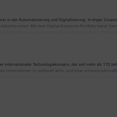
hrer in der Automatisierung und Digitalisierung. In enger Zusam
gsindustrie voran. Mit dem Digital-Enterprise-Portfolio bietet 
und Digitalisierung der gesamten Wertschöpfungskette. Optimiert
hre Produktivität und Flexibilität zu erhöhen. DI erweitert sein
 Industries hat seinen Sitz in Nürnberg und beschäftigt weltwei
r internationaler Technologiekonzern, der seit mehr als 170 Jah
t. Das Unternehmen ist weltweit aktiv, und zwar schwerpunktmä
len Energiesystemen sowie Automatisierung und Digitalisierung i
einer der führenden Anbieter intelligenter Mobilitätslösungen 
Güterverkehr. Über die Mehrheitsbeteiligungen an den börsenn
dem zu den weltweit führenden Anbietern von Medizintechnik u
re-Windkrafterzeugung. Im Geschäftsjahr 2019, das am 30. Sep
uern von 5,6 Milliarden Euro. Ende September 2019 hatte das U
w.siemens.com
.