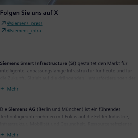
Folgen Sie uns auf X
@siemens_press
@siemens_infra
Siemens Smart Infrastructure (SI)
gestaltet den Markt für
intelligente, anpassungsfähige Infrastruktur für heute und für
die Zukunft. SI zielt auf die drängenden Herausforderungen der
Urbanisierung und des Klimawandels durch die Verbindung von
Mehr
Energiesystemen, Gebäuden und Wirtschaftsbereichen. Siemens
Smart Infrastructure bietet Kunden ein umfassendes,
durchgängiges Portfolio aus einer Hand mit Produkten,
Die
Siemens AG
(Berlin und München) ist ein führendes
Systemen, Lösungen und Services vom Punkt der Erzeugung bis
Technologieunternehmen mit Fokus auf die Felder Industrie,
zur Nutzung der Energie. Mit einem zunehmend digitalisierten
Infrastruktur, Mobilität und Gesundheit. Ressourceneffiziente
Ökosystem hilft SI seinen Kunden im Wettbewerb erfolgreich zu
Fabriken, widerstandsfähige Lieferketten, intelligente Gebäude
Mehr
sein und der Gesellschaft, sich weiterzuentwickeln und leistet