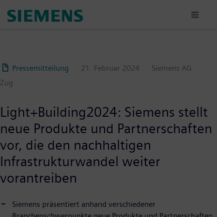
Passar
para
o
conteúdo
principal
Pressemitteilung
21. Februar 2024
Siemens AG
Zug
Light+Building2024: Siemens stellt
neue Produkte und Partnerschaften
vor, die den nachhaltigen
Infrastrukturwandel weiter
vorantreiben
Siemens präsentiert anhand verschiedener
Branchenschwerpunkte neue Produkte und Partnerschaften,