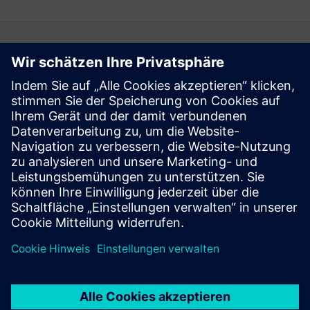
Follow
Press | Company | Siemens
© Siemens 1996 – 2026
Corporate Information
Privacy Notice
Cookie Notice
Terms of Use
Digital ID