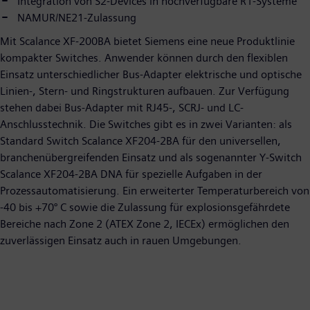
Integration von S2-Devices in hochverfügbare R1-Systeme
NAMUR/NE21-Zulassung
Mit Scalance XF-200BA bietet Siemens eine neue Produktlinie
kompakter Switches. Anwender können durch den flexiblen
Einsatz unterschiedlicher Bus-Adapter elektrische und optische
Linien-, Stern- und Ringstrukturen aufbauen. Zur Verfügung
stehen dabei Bus-Adapter mit RJ45-, SCRJ- und LC-
Anschlusstechnik. Die Switches gibt es in zwei Varianten: als
Standard Switch Scalance XF204-2BA für den universellen,
branchenübergreifenden Einsatz und als sogenannter Y-Switch
Scalance XF204-2BA DNA für spezielle Aufgaben in der
Prozessautomatisierung. Ein erweiterter Temperaturbereich von
-40 bis +70° C sowie die Zulassung für explosionsgefährdete
Bereiche nach Zone 2 (ATEX Zone 2, IECEx) ermöglichen den
zuverlässigen Einsatz auch in rauen Umgebungen.