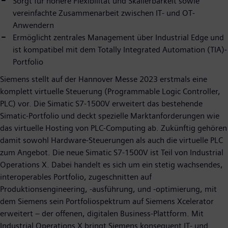
Sorgt für höhere Flexibilität und Skalierbarkeit sowie
vereinfachte Zusammenarbeit zwischen IT- und OT-
Anwendern
Ermöglicht zentrales Management über Industrial Edge und
ist kompatibel mit dem Totally Integrated Automation (TIA)-
Portfolio
Siemens stellt auf der Hannover Messe 2023 erstmals eine
komplett virtuelle Steuerung (Programmable Logic Controller,
PLC) vor. Die Simatic S7-1500V erweitert das bestehende
Simatic-Portfolio und deckt spezielle Marktanforderungen wie
das virtuelle Hosting von PLC-Computing ab. Zukünftig gehören
damit sowohl Hardware-Steuerungen als auch die virtuelle PLC
zum Angebot. Die neue Simatic S7-1500V ist Teil von Industrial
Operations X. Dabei handelt es sich um ein stetig wachsendes,
interoperables Portfolio, zugeschnitten auf
Produktionsengineering, -ausführung, und -optimierung, mit
dem Siemens sein Portfoliospektrum auf Siemens Xcelerator
erweitert – der offenen, digitalen Business-Plattform. Mit
Industrial Operations X bringt Siemens konsequent IT- und