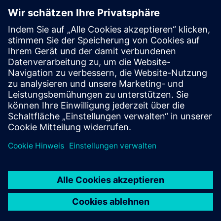
Follow
Press | Company | Siemens
© Siemens 1996 – 2026
Corporate Information
Privacy Notice
Cookie Notice
Terms of Use
Digital ID