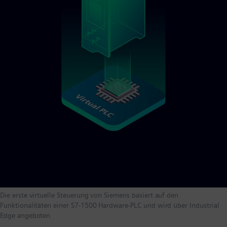
Die erste virtuelle Steuerung von Siemens basiert auf den
Funktionalitäten einer S7-1500 Hardware-PLC und wird über Industrial
Edge angeboten.