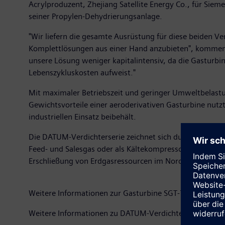
Acrylproduzent, Zhejiang Satellite Energy Co., für Siem
seiner Propylen-Dehydrierungsanlage.
"Wir liefern die gesamte Ausrüstung für diese beiden Ve
Komplettlösungen aus einer Hand anzubieten", kommenti
unsere Lösung weniger kapitalintensiv, da die Gasturbi
Lebenszykluskosten aufweist."
Mit maximaler Betriebszeit und geringer Umweltbelastung
Gewichtsvorteile einer aeroderivativen Gasturbine nutzt
industriellen Einsatz beibehält.
Die DATUM-Verdichterserie zeichnet sich durch Effizienz
Feed- und Salesgas oder als Kältekompressor geeignet.
Erschließung von Erdgasressourcen im Nordosten von Br
Weitere Informationen zur Gasturbine SGT-750 finden S
Weitere Informationen zu DATUM-Verdichtern finden Si