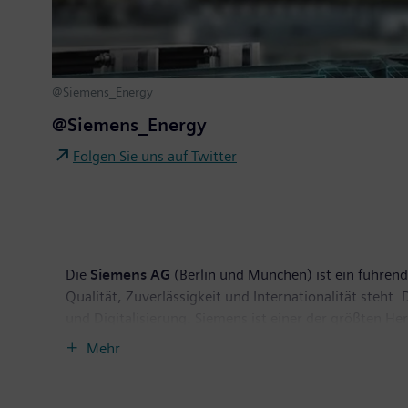
@Siemens_Energy
@Siemens_Energy
Folgen Sie uns auf Twitter
Die
Siemens AG
(Berlin und München) ist ein führende
Qualität, Zuverlässigkeit und Internationalität steh
und Digitalisierung. Siemens ist einer der größten H
Anbieter effizienter Stromerzeugungs- und Stromüber
Mehr
für die Industrie. Darüber hinaus ist das Unternehme
medizinischer Geräte wie Computertomographen und M
September 2018 endete, erzielte Siemens einen Umsat