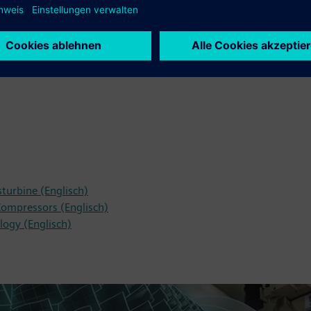
turbine (Englisch)
ompressors (Englisch)
logy (Englisch)