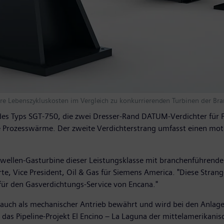
re Lebenszykluskosten im Vergleich zu konkurrierenden Turbinen der Bra
 des Typs SGT-750, die zwei Dresser-Rand DATUM-Verdichter für 
rozesswärme. Der zweite Verdichterstrang umfasst einen mot
ellen-Gasturbine dieser Leistungsklasse mit branchenführender 
orte, Vice President, Oil & Gas für Siemens America. "Diese Stra
ür den Gasverdichtungs-Service von Encana."
auch als mechanischer Antrieb bewährt und wird bei den Anlagen
 das Pipeline-Projekt El Encino – La Laguna der mittelamerikani