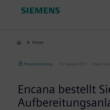
Passar
para
o
conteúdo
principal
Presse
Pressemitteilung
10. Januar 2019
Power an
Encana bestellt 
Aufbereitungsanl