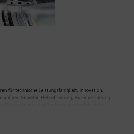
ren für technische Leistungsfähigkeit, Innovation,
g auf den Gebieten Elektrifizierung, Automatisierung
. Das Unternehmen ist außerdem einer der führenden
 Automatisierungs-, Antriebs- und Softwarelösungen
ineers AG ein führender Anbieter bildgebender
inischer IT. Im Geschäftsjahr 2018, das am 30.
6,1 Milliarden Euro. Ende September 2018 hatte das