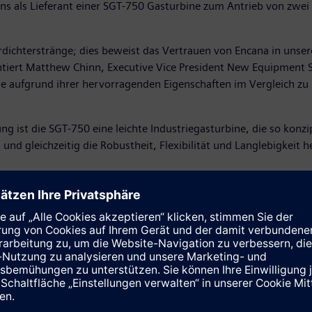
ens als Lieferant einer SGT-750 Gasturbine zum Antrieb von zwei 
rdichterstränge; dies beweist das Vertrauen von Encana in unser
ert Matthew Chinn, Executive Vice President New Equipment Sol
ne aufgrund ihrer hervorragenden Eigenschaften im Vergleich zu
 ist die SGT-750 eine leichte Industriegasturbine, die so konzi
 und gleichzeitig die Robustheit, Flexibilität und Langlebigkei
, Zuverlässigkeit und Wartungsfreundlichkeit aus. Die Maschinen
 2015 erwarb Encana zehn DATUM-Verdichterstränge für sein Cutb
itish Columbia konzipiert war.
ie unter
https://sie.ag/2ORY764
e unter
http://bit.ly/2Ms5zbz