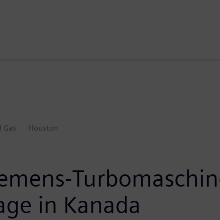
d Gas
Houston
Siemens-Turbomaschine
age in Kanada