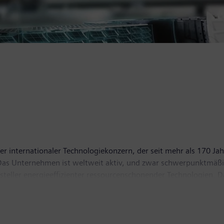
r internationaler Technologiekonzern, der seit mehr als 170 Jah
t. Das Unternehmen ist weltweit aktiv, und zwar schwerpunktmäßi
ersteller energieeffizienter ressourcenschonender Technologien
tragungslösungen, Pionier bei Infrastrukturlösungen sowie bei
n mit seiner börsennotierten Tochtergesellschaft Siemens Health
agnetresonanztomographen sowie in der Labordiagnostik und kl
z von 83,0 Milliarden Euro und einen Gewinn nach Steuern von 