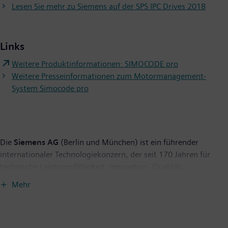
Lesen Sie mehr zu Siemens auf der SPS IPC Drives 2018
Links
Weitere Produktinformationen: SIMOCODE pro
Weitere Presseinformationen zum Motormanagement-
System Simocode pro
Die
Siemens AG
(Berlin und München) ist ein führender
internationaler Technologiekonzern, der seit 170 Jahren für
technische Leistungsfähigkeit, Innovation, Qualität,
Zuverlässigkeit und Internationalität steht. Das Unternehmen
Mehr
ist weltweit aktiv, und zwar schwerpunktmäßig auf den
Gebieten Elektrifizierung, Automatisierung und Digitalisierung.
Siemens ist weltweit einer der größten Hersteller
energieeffizienter ressourcenschonender Technologien. Das