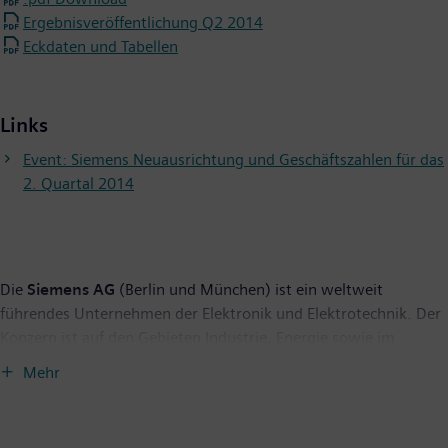
Ergebnisveröffentlichung Q2 2014
Eckdaten und Tabellen
Links
Event: Siemens Neuausrichtung und Geschäftszahlen für das
2. Quartal 2014
Die
Siemens AG
(Berlin und München) ist ein weltweit
führendes Unternehmen der Elektronik und Elektrotechnik. Der
Konzern ist auf den Gebieten Industrie, Energie sowie im
Gesundheitssektor tätig und liefert Infrastrukturlösungen,
Mehr
insbesondere für Städte und urbane Ballungsräume. Siemens
steht seit mehr als 165 Jahren für technische
Leistungsfähigkeit, Innovation, Qualität, Zuverlässigkeit und