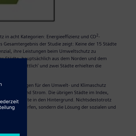
2
z in acht Kategorien: Energieeffizienz und CO
-
Gesamtergebnis der Studie zeigt: Keine der 15 Städte
tenzial, ihre Leistungen beim Umweltschutz zu
echs Städte, hauptsächlich aus dem Norden und dem
erdurchschnittlich' und zwei Städte erhielten die
und Regelungen für den Umwelt- und Klimaschutz
ise Wasser und Strom. Die übrigen Städte im Index,
altige Projekte in den Hintergrund. Nichtsdestotrotz
ption sein dürfen, sondern die Lösung der sozialen und