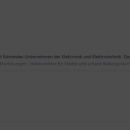
t führendes Unternehmen der Elektronik und Elektrotechnik. Der
rukturlösungen, insbesondere für Städte und urbane Ballungsräum
Zuverlässigkeit und Internationalität. Siemens ist außerdem wel
ntfallen auf grüne Produkte und Lösungen. Insgesamt erzielte 
n Umsatz von 73,5 Milliarden Euro und einen Gewinn nach Steue
 weltweit rund 360.000 Beschäftigte. Weitere Informationen fin