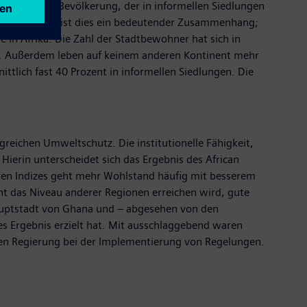
Anteil der Bevölkerung, der in informellen Siedlungen
ab. Für Afrika ist dies ein bedeutender Zusammenhang;
 in Afrika. Die Zahl der Stadtbewohner hat sich in
ten. Außerdem leben auf keinem anderen Kontinent mehr
ttlich fast 40 Prozent in informellen Siedlungen. Die
reichen Umweltschutz. Die institutionelle Fähigkeit,
 Hierin unterscheidet sich das Ergebnis des African
deren Indizes geht mehr Wohlstand häufig mit besserem
ht das Niveau anderer Regionen erreichen wird, gute
auptstadt von Ghana und – abgesehen von den
hes Ergebnis erzielt hat. Mit ausschlaggebend waren
len Regierung bei der Implementierung von Regelungen.