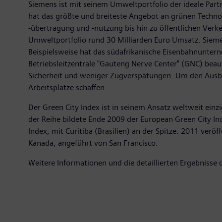
Siemens ist mit seinem Umweltportfolio der ideale Partn
hat das größte und breiteste Angebot an grünen Technol
-übertragung und -nutzung bis hin zu öffentlichen Verk
Umweltportfolio rund 30 Milliarden Euro Umsatz. Siemens
Beispielsweise hat das südafrikanische Eisenbahnunter
Betriebsleitzentrale "Gauteng Nerve Center" (GNC) beauf
Sicherheit und weniger Zugverspätungen. Um den Ausba
Arbeitsplätze schaffen.
Der Green City Index ist in seinem Ansatz weltweit einz
der Reihe bildete Ende 2009 der European Green City I
Index, mit Curitiba (Brasilien) an der Spitze. 2011 verö
Kanada, angeführt von San Francisco.
Weitere Informationen und die detaillierten Ergebnisse d