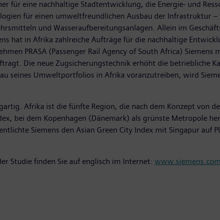
er für eine nachhaltige Stadtentwicklung, die Energie- und Resso
ogien für einen umweltfreundlichen Ausbau der Infrastruktur – 
ehrsmitteln und Wasseraufbereitungsanlagen. Allein im Geschäft
 hat in Afrika zahlreiche Aufträge für die nachhaltige Entwicklu
nehmen PRASA (Passenger Rail Agency of South Africa) Siemens m
tragt. Die neue Zugsicherungstechnik erhöht die betriebliche Kapa
u seines Umweltportfolios in Afrika voranzutreiben, wird Sie
igartig. Afrika ist die fünfte Region, die nach dem Konzept von 
ndex, bei dem Kopenhagen (Dänemark) als grünste Metropole her
ffentlichte Siemens den Asian Green City Index mit Singapur auf 
er Studie finden Sie auf englisch im Internet:
www.siemens.com/