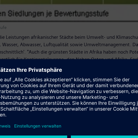
tufe
die Leistungen afrikanischer Städte beim Umwelt- und Klimaschut
, Wasser, Abwasser, Luftqualität sowie Umweltmanagement. Das 
hschnittlich'. "Auch die grünsten Städte in Afrika haben noch Po
twortlich für Kontinentaleuropa, den Nahen Osten und Afrika. S
rzielten ein ‚durchschnittliches' Ergebnis, zwei Städte waren ‚unt
r die Implementierung und Umsetzung von Rahmenbedingungen 
rundversorgung der Bevölkerung mit Infrastruktur wie beispielwe
f die Grundversorgung der Bevölkerung drängt langfristige nachh
lungsstrategien auf Städteebene nicht nur eine wünschenswerte O
gen müssen.
 auf jedem anderen Kontinent voran