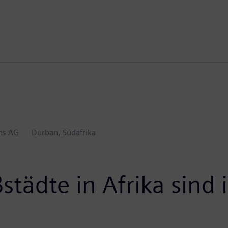
ns AG
Durban, Südafrika
städte in Afrika sin