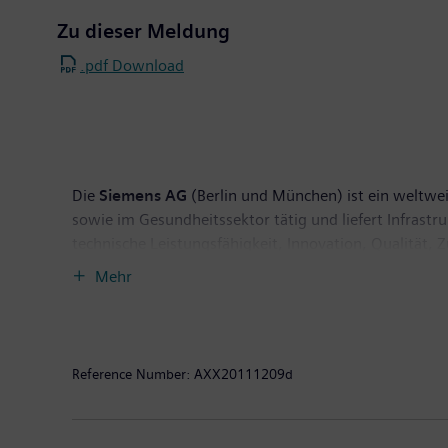
Zu dieser Meldung
.pdf Download
Die
Siemens AG
(Berlin und München) ist ein weltwei
sowie im Gesundheitssektor tätig und liefert Infrast
technische Leistungsfähigkeit, Innovation, Qualität, 
Technologien. Rund 40 Prozent des Konzernumsatzes e
Mehr
September 2011 endete, auf fortgeführter Basis eine
hatte das Unternehmen auf dieser fortgeführten Basis
Reference Number:
AXX20111209d