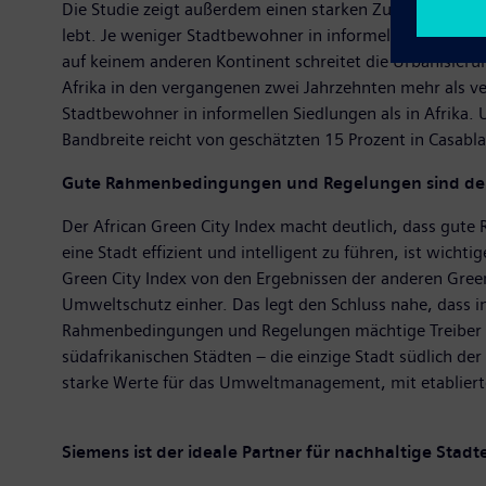
Die Studie zeigt außerdem einen starken Zusammenhang
lebt. Je weniger Stadtbewohner in informellen Siedlung
auf keinem anderen Kontinent schreitet die Urbanisierun
Afrika in den vergangenen zwei Jahrzehnten mehr als v
Stadtbewohner in informellen Siedlungen als in Afrika. 
Bandbreite reicht von geschätzten 15 Prozent in Casabl
Gute Rahmenbedingungen und Regelungen sind der 
Der African Green City Index macht deutlich, dass gute
eine Stadt effizient und intelligent zu führen, ist wich
Green City Index von den Ergebnissen der anderen Green
Umweltschutz einher. Das legt den Schluss nahe, dass i
Rahmenbedingungen und Regelungen mächtige Treiber fü
südafrikanischen Städten – die einzige Stadt südlich der
starke Werte für das Umweltmanagement, mit etabliert
Siemens ist der ideale Partner für nachhaltige Stad