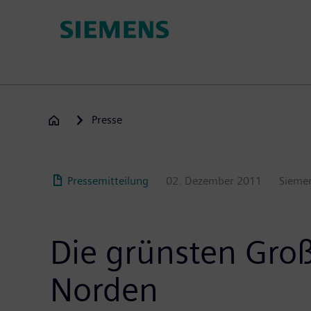
Passar
para
o
conteúdo
principal
Presse
Pressemitteilung
02. Dezember 2011
Sieme
Die grünsten Groß
Norden