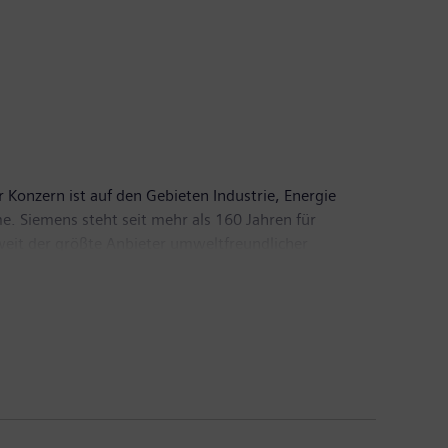
 Konzern ist auf den Gebieten Industrie, Energie
e. Siemens steht seit mehr als 160 Jahren für
tweit der größte Anbieter umweltfreundlicher
Siemens im vergangenen Geschäftsjahr, das am 30.
rn von 7,0 Milliarden Euro. Ende September 2011
den Sie im Internet unter
http://www.siemens.com
.