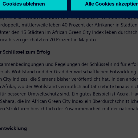
 zwischen der Leistung einer Stadt beim Umweltschutz und dem 
en leben, desto besser schneidet die Stadt beim Umweltschutz 
g schneller voran und führt zu einer planlosen Verstädterung wie
erdoppelt, mittlerweile leben 40 Prozent der Afrikaner in Städ
Unter den 15 Städten im African Green City Index leben durchschni
anca bis zu geschätzten 70 Prozent in Maputo.
Schlüssel zum Erfolg
 Rahmenbedingungen und Regelungen der Schlüssel sind für erfolg
tiger als Wohlstand und der Grad der wirtschaftlichen Entwicklung.
 City Indizes, die Siemens bisher veröffentlicht hat. In den an
n Afrika, wo der Wohlstand vermutlich auf Jahrzehnte hinaus nic
r besseren Umweltschutz sind. Ein gutes Beispiel ist Accra, H
 Sahara, die im African Green City Index ein überdurchschnittlic
en Strukturen hinsichtlich der Zusammenarbeit mit der nationa
tentwicklung