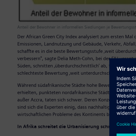
Anteil der Bewohner in informellen Siedlungen je Bewertungss
Der African Green City Index analysiert zum ersten Mal 
Emissionen, Landnutzung und Gebäude, Verkehr, Abfall
schaffte es in die beste Bewertungsstufe ‚weit überdurc
verbessern", sagte Delia Meth-Cohn, bei der EIU veran
Süden, schnitten ‚überdurchschnittlich' ab, fünf Städte e
schlechteste Bewertung ‚weit unterdurchschnittlich'.
Während südafrikanische Städte hohe Bewertungen fü
erhielten, punkteten nordafrikanische Städte bei der G
außer Accra, taten sich schwer. Deren Konzentration au
sind sich die Experten einig, dass nachhaltige Entwick
wirtschaftlichen Probleme des Kontinents berücksichti
In Afrika schreitet die Urbanisierung schneller als