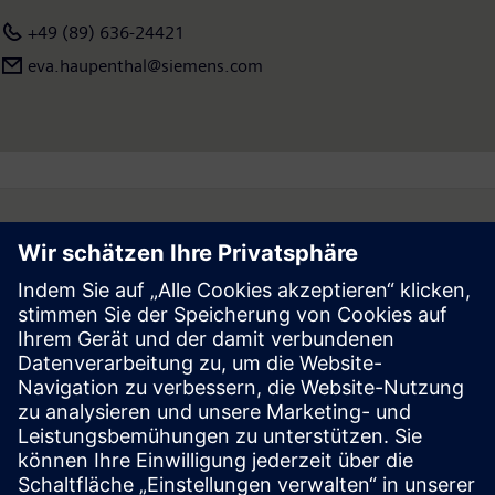
+49 (89) 636-24421
eva.haupenthal@siemens.com
Follow
Press | Company | Siemens
© Siemens 1996 – 2026
Corporate Information