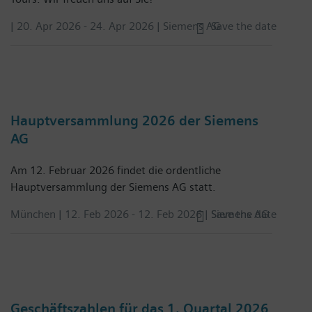
|
20. Apr 2026
-
24. Apr 2026
| Siemens AG
Save the date
Hauptversammlung 2026 der Siemens
AG
Am 12. Februar 2026 findet die ordentliche
Hauptversammlung der Siemens AG statt.
München |
12. Feb 2026
-
12. Feb 2026
| Siemens AG
Save the date
Geschäftszahlen für das 1. Quartal 2026