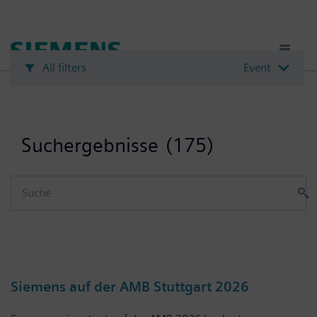
Passar
para
o
conteúdo
All filters
Event
principal
Suchergebnisse
(175)
Siemens auf der AMB Stuttgart 2026