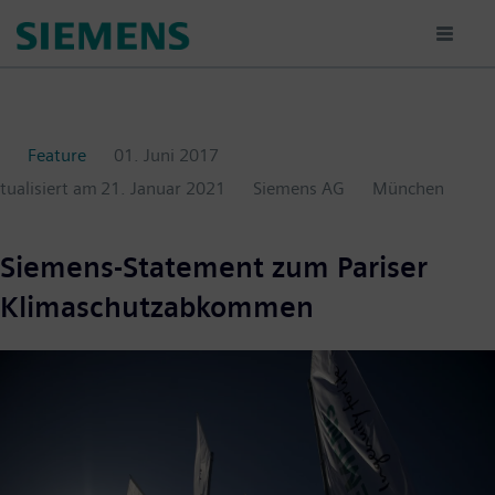
Passar
para
o
conteúdo
principal
Feature
01. Juni 2017
ktualisiert am
21. Januar 2021
Siemens AG
München
Siemens-Statement zum Pariser
Klimaschutzabkommen