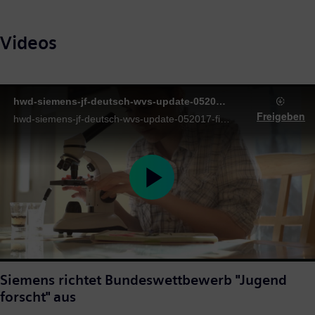
Videos
hwd-siemens-jf-deutsch-wvs-update-052017-final.mp4
Freigeben
hwd-siemens-jf-deutsch-wvs-update-052017-final.mp4
Play
Video
Siemens richtet Bundeswettbewerb "Jugend
forscht" aus