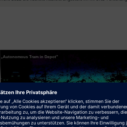
ct „Autonomous Tram in Depot”