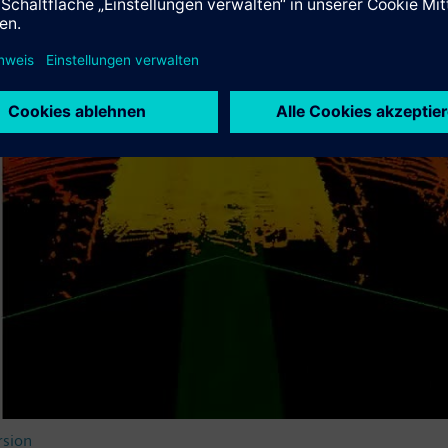
Play
Video
rsion