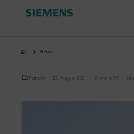
Passar
para
o
conteúdo
principal
Presse
Feature
23. August 2021
Siemens AG
Mu