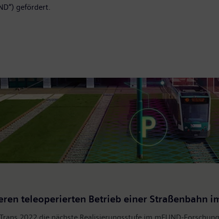
ND“) gefördert.
eren teleoperierten Betrieb einer Straßenbahn i
oTrans 2022 die nächste Realisierungsstufe im mFUND-Forschungs