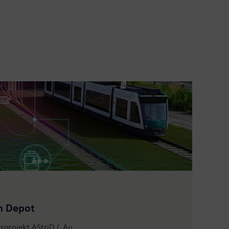
m Depot
projekt AStriD („Au...