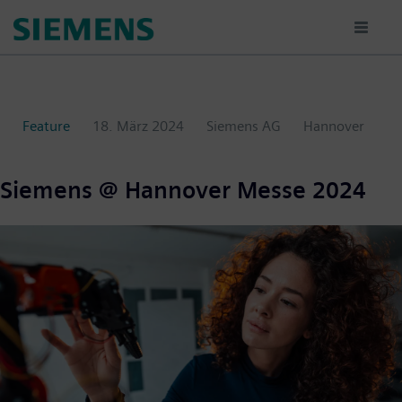
Passar
para
o
conteúdo
principal
Feature
18. März 2024
Siemens AG
Hannover
Siemens @ Hannover Messe 2024