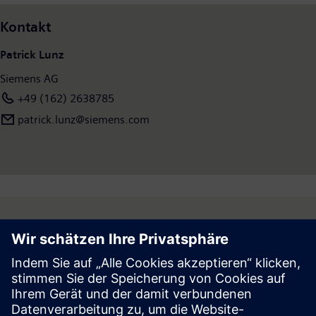
Kontakt
Patrick Lunz
Siemens AG
+49 (162) 2638785
patrick.lunz@siemens.com
Follow