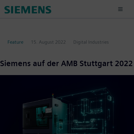
Passar
para
o
conteúdo
principal
Feature
15. August 2022
Digital Industries
Siemens auf der AMB Stuttgart 2022