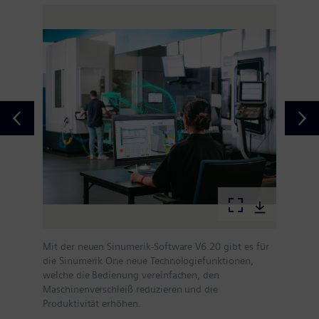
Mit der neuen Sinumerik-Software V6.20 gibt es für
die Sinumerik One neue Technologiefunktionen,
welche die Bedienung vereinfachen, den
Maschinenverschleiß reduzieren und die
Produktivität erhöhen.