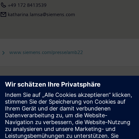
+49 172 8413539
katharina.lamsa@siemens.com
www.siemens.com/presse/amb22
Follow
Press | Company | Siemens
© Siemens 1996 – 2026