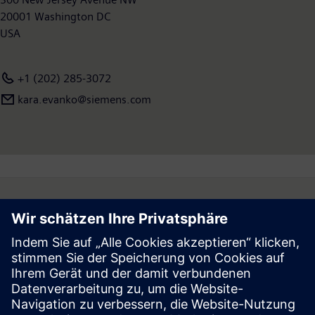
20001 Washington DC
USA
+1 (202) 285-3072
kara.evanko@siemens.com
Follow
Press | Company | Siemens