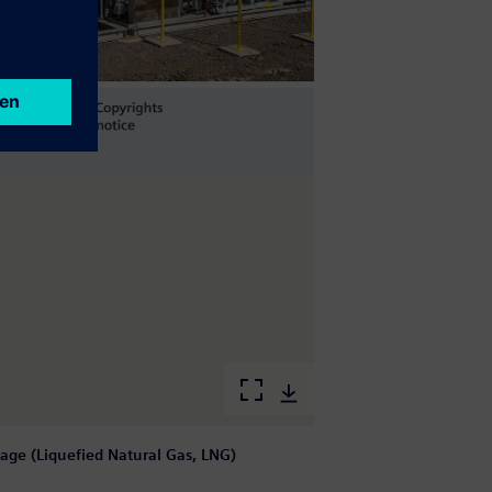
age (Liquefied Natural Gas, LNG)
E