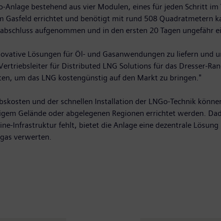
o-Anlage bestehend aus vier Modulen, eines für jeden Schritt i
m Gasfeld errichtet und benötigt mit rund 508 Quadratmetern ka
abschluss aufgenommen und in den ersten 20 Tagen ungefähr eine 
 innovative Lösungen für Öl- und Gasanwendungen zu liefern und
rtriebsleiter für Distributed LNG Solutions für das Dresser-Rand
eten, um das LNG kostengünstig auf den Markt zu bringen."
riebskosten und der schnellen Installation der LNGo-Technik k
igem Gelände oder abgelegenen Regionen errichtet werden. Dad
line-Infrastruktur fehlt, bietet die Anlage eine dezentrale Lösu
tgas verwerten.