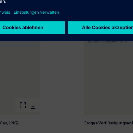
 Gas, LNG)
Erdgas-Verflüssigungsanl