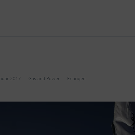
anuar 2017
Gas and Power
Erlangen