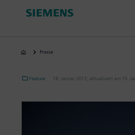
Passar
para
o
conteúdo
principal
Presse
Feature
18. Januar 2017
, aktualisiert am
19. J