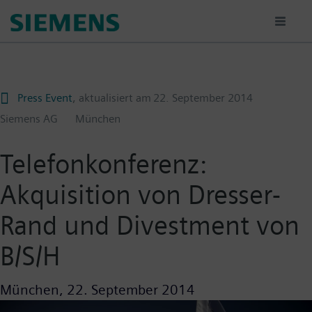
Passar
para
o
conteúdo
principal
Press Event
, aktualisiert am
22. September 2014
Siemens AG
München
Telefonkonferenz:
Akquisition von Dresser-
Rand und Divestment von
B/S/H
München,
22. September 2014