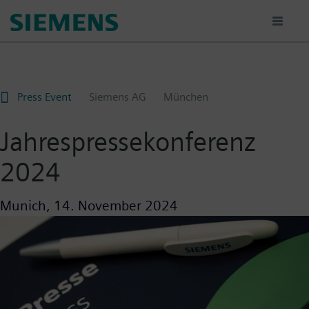
Passar
para
o
conteúdo
principal
Press Event
Siemens AG
München
Jahrespressekonferenz
2024
Munich,
14. November 2024