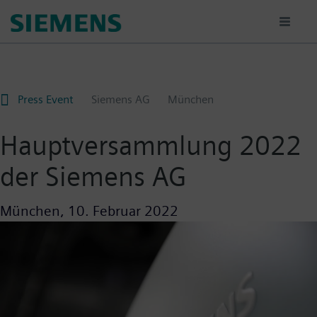
Passar
para
o
conteúdo
principal
Press Event
Siemens AG
München
Hauptversammlung 2022
der Siemens AG
München,
10. Februar 2022