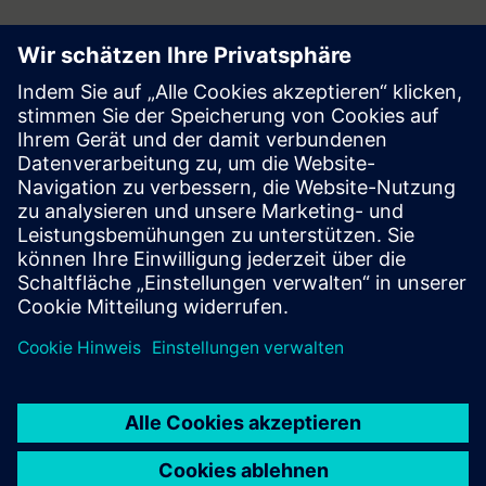
Follow
Press | Company | Siemens
© Siemens 1996 – 2026
Corporate Information
Privacy Notice
Cookie Notice
Terms of Use
Digital ID