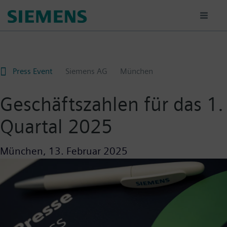
Passar
para
o
conteúdo
principal
Press Event
Siemens AG
München
Geschäftszahlen für das 1.
Quartal 2025
München,
13. Februar 2025