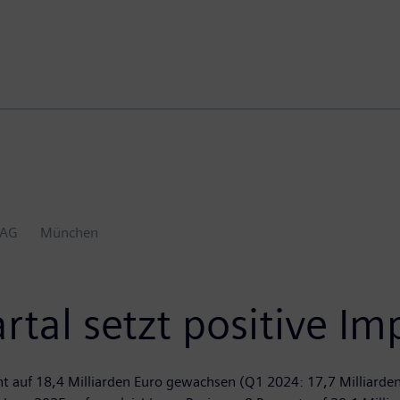
 AG
München
rtal setzt positive Im
nt auf 18,4 Milliarden Euro gewachsen (Q1 2024: 17,7 Milliarde