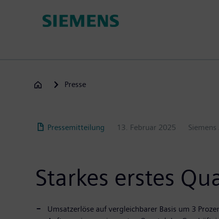
Passar
para
o
conteúdo
principal
Presse
Pressemitteilung
13. Februar 2025
Siemens
Starkes erstes Qua
Umsatzerlöse auf vergleichbarer Basis um 3 Proze