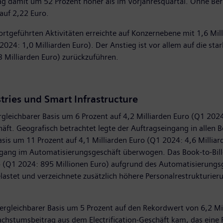
ag damit um 52 Prozent höher als im Vorjahresquartal. Ohne Ber
auf 2,22 Euro.
 fortgeführten Aktivitäten erreichte auf Konzernebene mit 1,6 Mi
024: 1,0 Milliarden Euro). Der Anstieg ist vor allem auf die sta
3 Milliarden Euro) zurückzuführen.
tries und Smart Infrastructure
gleichbarer Basis um 6 Prozent auf 4,2 Milliarden Euro (Q1 202
ft. Geografisch betrachtet legte der Auftragseingang in allen 
Basis um 11 Prozent auf 4,1 Milliarden Euro (Q1 2024: 4,6 Mill
ng im Automatisierungsgeschäft überwogen. Das Book-to-Bill-Ver
o (Q1 2024: 895 Millionen Euro) aufgrund des Automatisierungsg
elastet und verzeichnete zusätzlich höhere Personalrestrukturi
ergleichbarer Basis um 5 Prozent auf den Rekordwert von 6,2 Mi
achstumsbeitrag aus dem Electrification-Geschäft kam, das eine