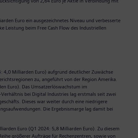
ücksichtigung von 2,64 Euro je Aktie in Verbindung mit
lliarden Euro ein ausgezeichnetes Niveau und verbesserte
rke Leistung beim Free Cash Flow des Industriellen
4: 4,0 Milliarden Euro) aufgrund deutlicher Zuwächse
Berichtsregionen zu, angeführt von der Region Amerika.
iarden Euro). Das Umsatzerlöswachstum im
hältnis bei Digital Industries lag erstmals seit zwei
eschäfts. Dieses war weiter durch eine niedrigere
erungsaufwendungen. Die Ergebnismarge lag damit bei
lliarden Euro (Q1 2024: 5,8 Milliarden Euro). Zu diesem
 Reihe größerer Aufträge für Rechenzentren, sowie von