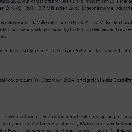
ahres 2025 auf vergleichbarer Basis um 8 Prozent auf 20,1 Milli
rden Euro (Q1 2024: 2,7 Milliarden Euro); Ergebnismarge Industri
ernebene auf 1,6 Milliarden Euro (Q1 2024: 1,0 Milliarden Euro
rden Euro sehr stark gestiegen (Q1 2024: 2,5 Milliarden Euro) –
ics
dendenvorschlag von 5,20 Euro pro Aktie für das Geschäftsjahr
rtal (endete zum 31. Dezember 2024) erfolgreich in das Geschäfts
 klares Momentum für eine kontinuierliche Wertsteigerung für un
rbinden, um ihre Wettbewerbsfähigkeit, Widerstandsfähigkeit un
 in der Praxis. Hier sehen wir eine hohe Dynamik“, sagte Dr. Rola