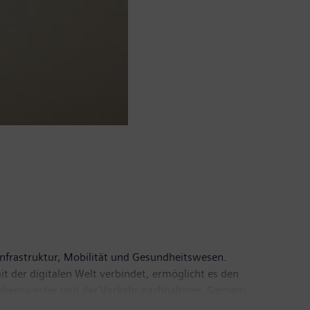
Infrastruktur, Mobilität und Gesundheitswesen.
it der digitalen Welt verbindet, ermöglicht es den
lebenswerter und der Verkehr nachhaltiger. Siemens
bieter von Medizintechnik, der Pionierarbeit im