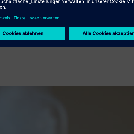
htsrat, für das Geschäftsjahr 2024 eine Dividende in Höhe von 5
r und belegt die progressive Dividendenpolitik von Siemens.