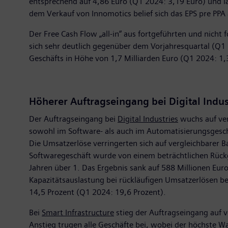
entsprechend auf 4,86 Euro (Q1 2024: 3,19 Euro) und l
dem Verkauf von Innomotics belief sich das EPS pre PPA 
Der Free Cash Flow „all-in“ aus fortgeführten und nicht
sich sehr deutlich gegenüber dem Vorjahresquartal (Q1 2
Geschäfts in Höhe von 1,7 Milliarden Euro (Q1 2024: 1,
Höherer Auftragseingang bei Digital Indus
Der Auftragseingang bei
Digital Industries
wuchs auf ver
sowohl im Software- als auch im Automatisierungsgeschä
Die Umsatzerlöse verringerten sich auf vergleichbarer 
Softwaregeschäft wurde von einem beträchtlichen Rückga
Jahren über 1. Das Ergebnis sank auf 588 Millionen Eur
Kapazitätsauslastung bei rückläufigen Umsatzerlösen b
14,5 Prozent (Q1 2024: 19,6 Prozent).
Bei
Smart Infrastructure
stieg der Auftragseingang auf v
Anstieg trugen alle Geschäfte bei, wobei der höchste W