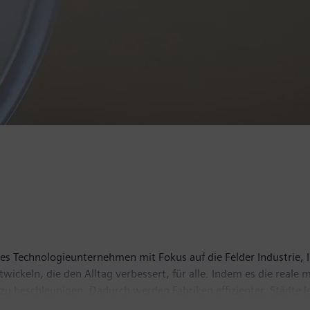
des Technologieunternehmen mit Fokus auf die Felder Industrie, 
ckeln, die den Alltag verbessert, für alle. Indem es die reale m
 zu beschleunigen. Dadurch werden Fabriken effizienter, Städte 
nternehmens Siemens Healthineers, einem weltweit führenden An