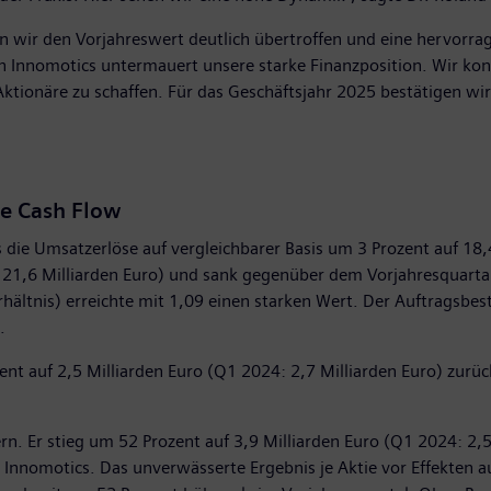
 wir den Vorjahreswert deutlich übertroffen und eine hervorrage
on Innomotics untermauert unsere starke Finanzposition. Wir ko
tionäre zu schaffen. Für das Geschäftsjahr 2025 bestätigen wir u
ee Cash Flow
 die Umsatzerlöse auf vergleichbarer Basis um 3 Prozent auf 18,
21,6 Milliarden Euro) und sank gegenüber dem Vorjahresquartal 
hältnis) erreichte mit 1,09 einen starken Wert. Der Auftragsbe
.
ent auf 2,5 Milliarden Euro (Q1 2024: 2,7 Milliarden Euro) zurüc
rn. Er stieg um 52 Prozent auf 3,9 Milliarden Euro (Q1 2024: 2,
Innomotics. Das unverwässerte Ergebnis je Aktie vor Effekten aus