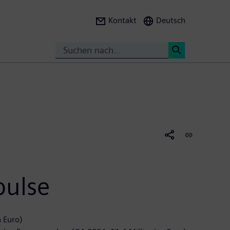
Kontakt
Deutsch
Suche
<
pulse
n Euro)