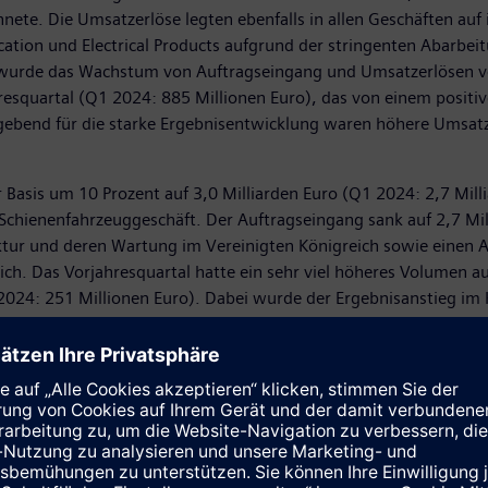
nete. Die Umsatzerlöse legten ebenfalls in allen Geschäften auf
ication und Electrical Products aufgrund der stringenten Abarbe
t wurde das Wachstum von Auftragseingang und Umsatzerlösen 
resquartal (Q1 2024: 885 Millionen Euro), das von einem positiv
laggebend für die starke Ergebnisentwicklung waren höhere Umsat
 Basis um 10 Prozent auf 3,0 Milliarden Euro (Q1 2024: 2,7 Mill
hienenfahrzeuggeschäft. Der Auftragseingang sank auf 2,7 Milli
uktur und deren Wartung im Vereinigten Königreich sowie einen 
ch. Das Vorjahresquartal hatte ein sehr viel höheres Volumen au
 2024: 251 Millionen Euro). Dabei wurde der Ergebnisanstieg i
 durch einen weniger günstigen Geschäftsmix bedingt war. Die
 über Dividendenvorschlag
n findet heute die ordentliche Hauptversammlung der Siemens AG 