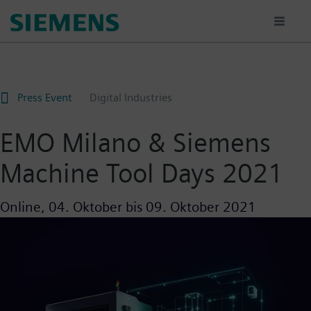
Passar
para
o
conteúdo
principal
Press Event
Digital Industries
EMO Milano & Siemens
Machine Tool Days 2021
Online,
04. Oktober
bis
09. Oktober 2021