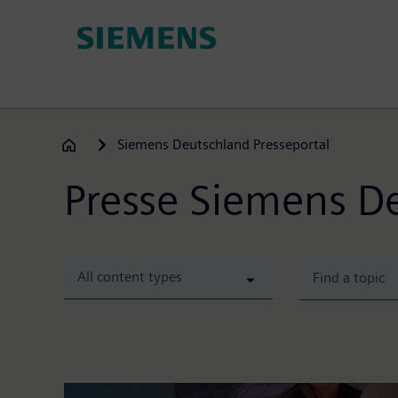
Skip
to
main
content
Siemens Deutschland Presseportal
Presse Siemens D
All content types
Weltweit größter Standort von Siemens i
Konsolidierung der Siemens-Standorte in der M