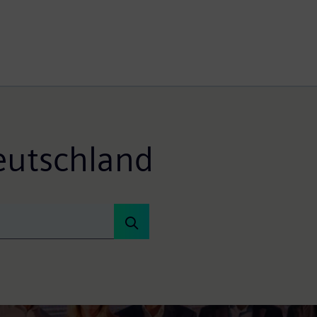
eutschland
st fertiggestellt
etropolregion Nürnberg weitgehend abgeschlossen...