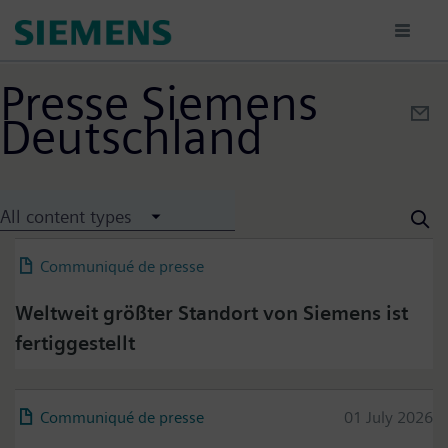
Aller
au
contenu
principal
Presse Siemens
Deutschland
All content types
Communiqué de presse
18 July 2026
Weltweit größter Standort von Siemens ist
fertiggestellt
Communiqué de presse
01 July 2026