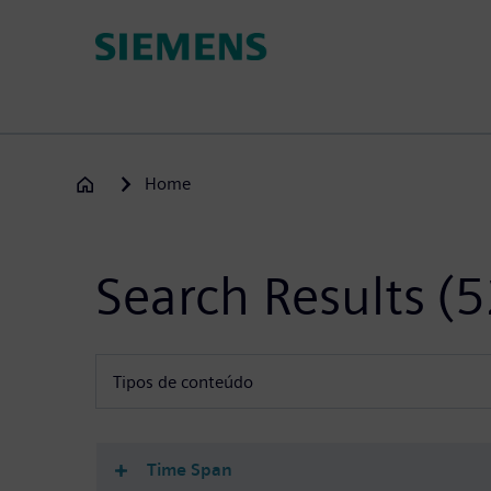
Direkt
zum
Inhalt
Home
Search Results
(5
Tipos de conteúdo
(-)
Tipos de conteúdo
Time Span
Comunicado de Imprensa