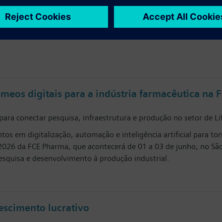
utir temas como eficiência energética, economia circular e divers
redução de emissões está redefinindo a agenda da indústria globa
, a Siemens Brasil lança uma nova websérie dedicada a discutir 
êmeos digitais para a indústria farmacêutica na
ara conectar pesquisa, infraestrutura e produção no setor de Lif
os em digitalização, automação e inteligência artificial para tor
o 2026 da FCE Pharma, que acontecerá de 01 a 03 de junho, no Sã
pesquisa e desenvolvimento à produção industrial.
escimento lucrativo