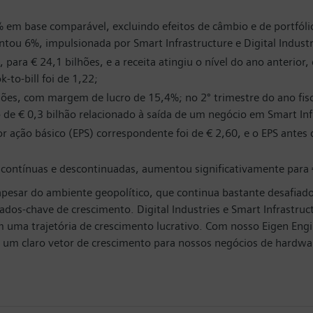
em base comparável, excluindo efeitos de câmbio e de portfóli
ntou 6%, impulsionada por Smart Infrastructure e Digital Industr
ra € 24,1 bilhões, e a receita atingiu o nível do ano anterior, 
-to-bill foi de 1,22;
lhões, com margem de lucro de 15,4%; no 2º trimestre do ano fisc
 de € 0,3 bilhão relacionado à saída de um negócio em Smart Inf
por ação básico (EPS) correspondente foi de € 2,60, e o EPS ante
s contínuas e descontinuadas, aumentou significativamente para 
sar do ambiente geopolítico, que continua bastante desafiador
ados-chave de crescimento. Digital Industries e Smart Infrastr
m uma trajetória de crescimento lucrativo. Com nosso Eigen En
o um claro vetor de crescimento para nossos negócios de hardwar