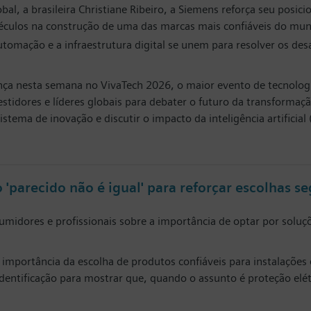
al, a brasileira Christiane Ribeiro, a Siemens reforça seu pos
 séculos na construção de uma das marcas mais confiáveis do mu
tomação e a infraestrutura digital se unem para resolver os de
nça nesta semana no VivaTech 2026, o maior evento de tecnologia
tidores e líderes globais para debater o futuro da transformaçã
stema de inovação e discutir o impacto da inteligência artificial
parecido não é igual' para reforçar escolhas seg
nsumidores e profissionais sobre a importância de optar por soluç
importância da escolha de produtos confiáveis para instalações 
 e identificação para mostrar que, quando o assunto é proteção e