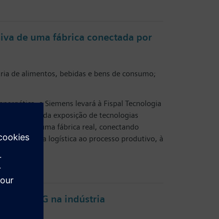
iva de uma fábrica conectada por
tria de alimentos, bebidas e bens de consumo;
energética, a Siemens levará à Fispal Tecnologia
que vai além da exposição de tecnologias
 jornada de uma fábrica real, conectando
do campo e da logística ao processo produtivo, à
debate ESG na indústria