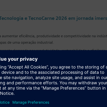
 Tecnologia e TecnoCarne 2026 em jornada imers
 aumentar eficiência, produtividade e competitividade na indús
tapas de uma operação industrial.
rescente demanda por produtividade, rastreabilidade e eficiência 
nho, no São Paulo Expo, na cidade de São Paulo – uma proposta 
 participação no evento em uma experiência imersiva baseada na
eligência Artificial em uma operação integrada de ponta a ponta, 
re descarbonização e diversidade para ampliar 