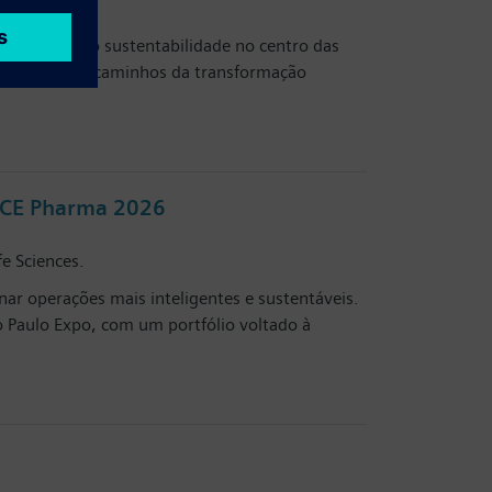
idade.
l e colocando sustentabilidade no centro das
os desafios e caminhos da transformação
 FCE Pharma 2026
e Sciences.
nar operações mais inteligentes e sustentáveis.
o Paulo Expo, com um portfólio voltado à