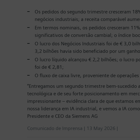
Os pedidos do segundo trimestre cresceram 18% 
negócios industriais; a receita comparável aume
Em termos nominais, os pedidos cresceram 11%, pa
significativos de conversão cambial; o índice book
O lucro dos Negócios Industriais foi de € 3,0 bi
3,2 bilhões havia sido beneficiado por um ganho
O lucro líquido alcançou € 2,2 bilhões; o lucro 
foi de € 2,81;
O fluxo de caixa livre, proveniente de operaçõe
“Entregamos um segundo trimestre bem-sucedido ape
tecnológica e de seu forte posicionamento em merc
impressionante – evidência clara de que estamos e
nossa liderança em IA industrial, e vemos a IA com
Presidente e CEO da Siemens AG
Comunicado de Imprensa | 13 May 2026 |