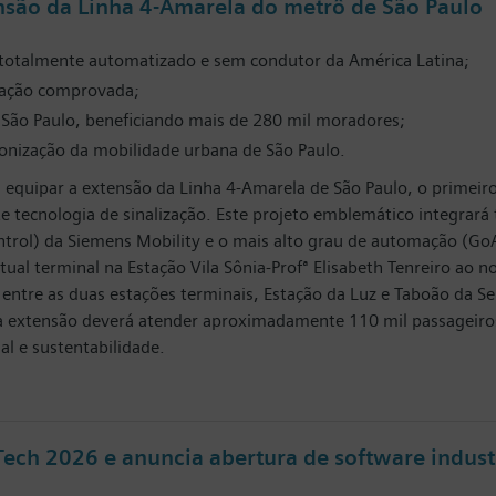
ensão da Linha 4-Amarela do metrô de São Paulo
 totalmente automatizado e sem condutor da América Latina;
ização comprovada;
e São Paulo, beneficiando mais de 280 mil moradores;
bonização da mobilidade urbana de São Paulo.
a equipar a extensão da Linha 4-Amarela de São Paulo, o primei
 tecnologia de sinalização. Este projeto emblemático integrará 
rol) da Siemens Mobility e o mais alto grau de automação (GoA4
tual terminal na Estação Vila Sônia-Profª Elisabeth Tenreiro ao
tre as duas estações terminais, Estação da Luz e Taboão da Ser
va extensão deverá atender aproximadamente 110 mil passageiro
al e sustentabilidade.
ech 2026 e anuncia abertura de software industr