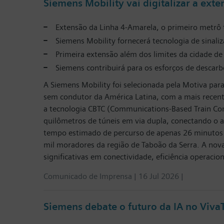
Siemens Mobility vai digitalizar a ext
Extensão da Linha 4-Amarela, o primeiro metrô
Siemens Mobility fornecerá tecnologia de sinal
Primeira extensão além dos limites da cidade d
Siemens contribuirá para os esforços de descar
A Siemens Mobility foi selecionada pela Motiva par
sem condutor da América Latina, com a mais recente
a tecnologia CBTC (Communications-Based Train Cont
quilômetros de túneis em via dupla, conectando o a
tempo estimado de percurso de apenas 26 minutos en
mil moradores da região de Taboão da Serra. A no
significativas em conectividade, eficiência operacion
Comunicado de Imprensa | 16 Jul 2026 |
Siemens debate o futuro da IA no VivaT