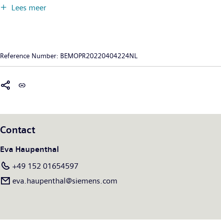
vernieuwing van zijn portfolio op het gebied van rollend
Lees meer
materieel, spoorautomatisering en elektrificatie, kant-en-klare
systemen en aanverwante diensten. Met digitale oplossingen
stelt Siemens Mobility mobiliteitsoperatoren wereldwijd in
staat om infrastructuur intelligent te maken, de waarde
Reference Number:
BEMOPR20220404224NL
duurzaam te verhogen gedurende de gehele levenscyclus, de
passagierservaring te verbeteren en de beschikbaarheid te
garanderen. In het boekjaar 2021, dat eindigde op 30
september 2021, boekte Siemens Mobility een omzet van € 9,2
miljard en had het wereldwijd ongeveer 39.500 werknemers.
Kijk voor meer informatie op: www.siemens.com/mobility.
Contact
Eva Haupenthal
+49 152 01654597
eva.haupenthal@siemens.com