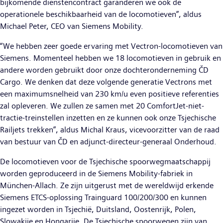
bijkomende dienstencontract garanderen we ook de
operationele beschikbaarheid van de locomotieven”, aldus
Michael Peter, CEO van Siemens Mobility.
“We hebben zeer goede ervaring met Vectron-locomotieven van
Siemens. Momenteel hebben we 18 locomotieven in gebruik en
andere worden gebruikt door onze dochteronderneming ČD
Cargo. We denken dat deze volgende generatie Vectrons met
een maximumsnelheid van 230 km/u even positieve referenties
zal opleveren. We zullen ze samen met 20 ComfortJet-niet-
tractie-treinstellen inzetten en ze kunnen ook onze Tsjechische
Railjets trekken”, aldus Michal Kraus, vicevoorzitter van de raad
van bestuur van ČD en adjunct-directeur-generaal Onderhoud.
De locomotieven voor de Tsjechische spoorwegmaatschappij
worden geproduceerd in de Siemens Mobility-fabriek in
München-Allach. Ze zijn uitgerust met de wereldwijd erkende
Siemens ETCS-oplossing Trainguard 100/200/300 en kunnen
ingezet worden in Tsjechië, Duitsland, Oostenrijk, Polen,
Slowakije en Hongarije. De Tsjechische spoorwegen zijn van