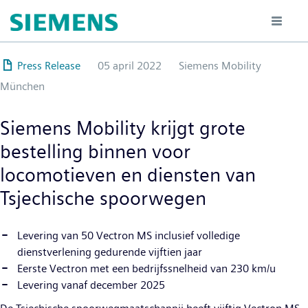
Overslaan
en
naar
de
Press Release
05 april 2022
Siemens Mobility
inhoud
München
gaan
Siemens Mobility krijgt grote
bestelling binnen voor
locomotieven en diensten van
Tsjechische spoorwegen
Levering van 50 Vectron MS inclusief volledige
dienstverlening gedurende vijftien jaar
Eerste Vectron met een bedrijfssnelheid van 230 km/u
Levering vanaf december 2025