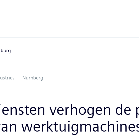
mburg
dustries
Nürnberg
iensten verhogen de p
van werktuigmachine