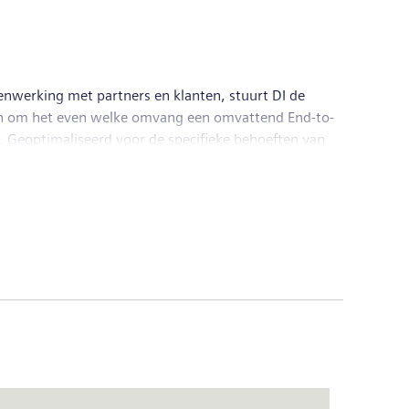
 Healthineers AG, the company is also a leading
 a leader in laboratory diagnostics as well as
come of €6.1 billion. At the end of September 2018,
mens.com
.
menwerking met partners en klanten, stuurt DI de
n van om het even welke omvang een omvattend End-to-
. Geoptimaliseerd voor de specifieke behoeften van
breidt zijn portfolio voortdurend verder uit met
 zijn internationale hoofdkantoor in Nürnberg,