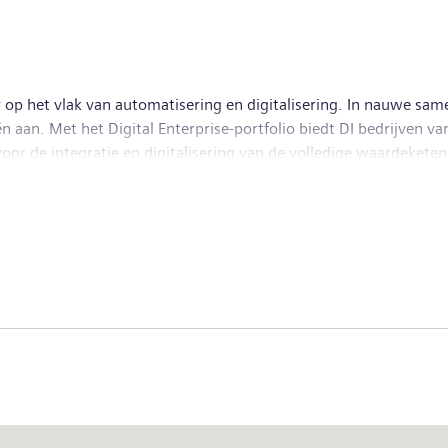
lutions for industry. With its publicly listed subsidiary Siemens
puted tomography and magnetic resonance imaging systems – and
 30, 2018, Siemens generated revenue of €83.0 billion and net in
 Further information is available on the Internet at
www.sie
r op het vlak van automatisering en digitalisering. In nauwe sa
eën aan. Met het Digital Enterprise-portfolio biedt DI bedrijve
or de integratie en digitalisering van de volledige waardeketen
anten bij de verhoging van hun productiviteit en flexibiliteit. DI 
e technologieën te integreren. Siemens Digital Industries heeft
rs in dienst.