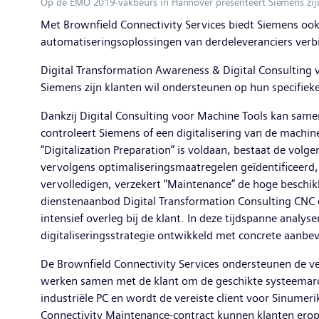
Op de EMO 2019-vakbeurs in Hannover presenteert Siemens zijn
Met Brownfield Connectivity Services biedt Siemens ook
automatiseringsoplossingen van derdeleveranciers ver
Digital Transformation Awareness & Digital Consulting 
Siemens zijn klanten wil ondersteunen op hun specifieke 
Dankzij Digital Consulting voor Machine Tools kan samen
controleert Siemens of een digitalisering van de machin
“Digitalization Preparation” is voldaan, bestaat de vol
vervolgens optimaliseringsmaatregelen geïdentificeerd
vervolledigen, verzekert "Maintenance” de hoge beschik
dienstenaanbod Digital Transformation Consulting CNC o
intensief overleg bij de klant. In deze tijdspanne ana
digitaliseringsstrategie ontwikkeld met concrete aanbev
De Brownfield Connectivity Services ondersteunen de 
werken samen met de klant om de geschikte systeemarch
industriële PC en wordt de vereiste client voor Sinumeri
Connectivity Maintenance-contract kunnen klanten erop