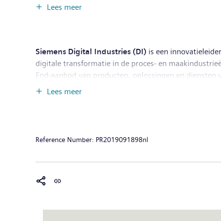
solutions as well as automation, drive and software so
Lees meer
provider of medical imaging equipment – such as com
clinical IT. In fiscal 2018, which ended on September
the company had around 379,000 employees worldwide.
Siemens Digital Industries (DI)
is een innovatieleide
digitale transformatie in de proces- en maakindustri
End-aanbod van producten, oplossingen en diensten vo
elke industrietak, ondersteunt DI's unieke portfolio kl
Lees meer
innovaties om de meest geavanceerde, toekomstgericht
Duitsland, en heeft wereldwijd zo’n 75.000 medewerke
Reference Number:
PR2019091898nl