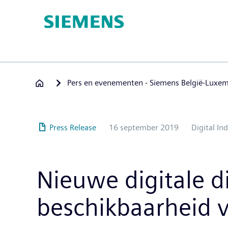
Overslaan
en
naar
de
inhoud
gaan
Pers en evenementen - Siemens België-Luxe
Press Release
16 september 2019
Digital In
Nieuwe digitale d
beschikbaarheid 