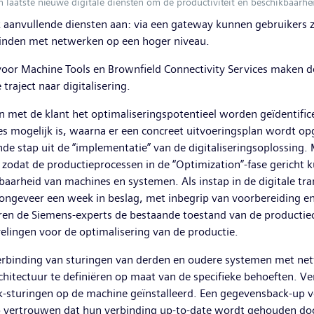
 laatste nieuwe digitale diensten om de productiviteit en beschikbaarh
 aanvullende diensten aan: via een gateway kunnen gebruikers z
binden met netwerken op een hoger niveau.
voor Machine Tools en Brownfield Connectivity Services maken de
traject naar digitalisering.
 met de klant het optimaliseringspotentieel worden geïdentificee
es mogelijk is, waarna er een concreet uitvoeringsplan wordt opg
gende stap uit de “implementatie” van de digitaliseringsoplossing
, zodat de productieprocessen in de “Optimization”-fase gerich
baarheid van machines en systemen. Als instap in de digitale tr
ngeveer een week in beslag, met inbegrip van voorbereiding en 
lyseren de Siemens-experts de bestaande toestand van de product
elingen voor de optimalisering van de productie.
verbinding van sturingen van derden en oudere systemen met ne
itectuur te definiëren op maat van de specifieke behoeften. V
k-sturingen op de machine geïnstalleerd. Een gegevensback-up voo
 vertrouwen dat hun verbinding up-to-date wordt gehouden door