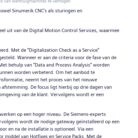
eid van werktuigmachines te verhogen.
owel Sinumerik CNC's als sturingen en
el uit van de Digital Motion Control Services, waarmee
rd. Met de “Digitalization Check as a Service”
esteld. Wanneer er aan de criteria voor de fase van de
. Met behulp van “Data and Process Analysis” worden
t kunnen worden verbeterd. Om het aanbod te
ansformatie, neemt het proces van het nieuwe
afstemming. De focus ligt hierbij op drie dagen van
ieomgeving van de klant. Vervolgens wordt er een
twerken op een hoger niveau. De Siemens-experts
ervolgens wordt de nodige gateway geïnstalleerd op een
r en na de installatie is optioneel. Via een
 middel van Hotfixes en Service Packs. Met de