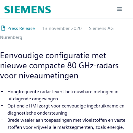
Overslaan
en
naar
de
Press Release
13 november 2020
Siemens AG
inhoud
Nurenberg
gaan
Eenvoudige configuratie met
nieuwe compacte 80 GHz-radars
voor niveaumetingen
Hoogfrequente radar levert betrouwbare metingen in
uitdagende omgevingen
Optionele HMI zorgt voor eenvoudige ingebruikname en
diagnostische ondersteuning
Brede waaier aan toepassingen met vloeistoffen en vaste
stoffen voor vrijwel alle marktsegmenten, zoals energie,