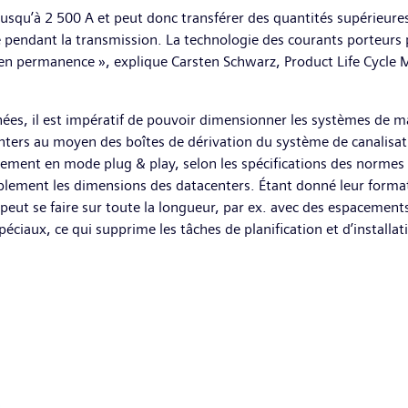
squ’à 2 500 A et peut donc transférer des quantités supérieures 
 pendant la transmission. La technologie des courants porteurs 
 en permanence », explique Carsten Schwarz, Product Life Cycle
es, il est impératif de pouvoir dimensionner les systèmes de ma
nters au moyen des boîtes de dérivation du système de canalisat
nement en mode plug & play, selon les spécifications des normes 
ment les dimensions des datacenters. Étant donné leur format c
peut se faire sur toute la longueur, par ex. avec des espacements 
spéciaux, ce qui supprime les tâches de planification et d’install