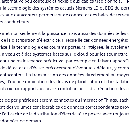
lternative peu coûteuse et flexible aux câbles traditionnels. Il 
 sur la technologie des systèmes actuels Siemens LD et BD2 du port
ues aux datacenters permettant de connecter des baies de serveu
les conducteurs.
met non seulement la puissance mais aussi des données telles qu
de la distribution d’électricité. Il recueille ces données énergéti
ce à la technologie des courants porteurs intégrée, le système
 niveau et à des systèmes basés sur le cloud pour les soumettre
ent une maintenance prédictive, par exemple en faisant apparaît
et de détecter et d’éviter précocement d’éventuels défauts, y co
des datacenters. La transmission des données directement au moyen
 d’où une diminution des délais de planification et d’installation
teux par rapport au cuivre, contribue aussi à la réduction des 
s de périphériques seront connectés au Internet of Things, sacha
ement des volumes considérables de données correspondantes pr
l’efficacité de la distribution d’électricité se posera avec toujo
de données de demain.