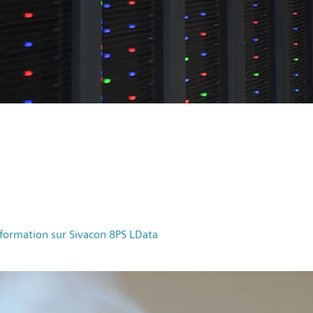
nformation sur Sivacon 8PS LData