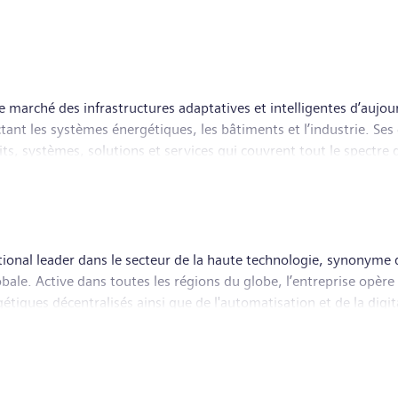
e marché des infrastructures adaptatives et intelligentes d’aujou
nt les systèmes énergétiques, les bâtiments et l’industrie. Ses 
s, systèmes, solutions et services qui couvrent tout le spectre d
gitalisé, SI soutient la croissance de ses clients et le développ
intelligents qui préservent les ressources. Le siège internationa
 69 600 personnes dans le monde.
tional leader dans le secteur de la haute technologie, synonyme 
lobale. Active dans toutes les régions du globe, l’entreprise opè
étiques décentralisés ainsi que de l'automatisation et de la digit
 monde physique, au bénéfice de ses clients et de la société. À t
et routier, Siemens contribue à construire le marché mondial des 
iaux de technologie médicale et de services de santé digitaux g
 en outre une participation minoritaire dans la société Siemens 