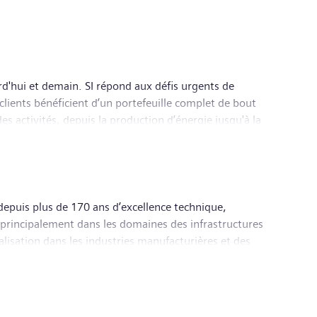
rd'hui et demain. SI répond aux défis urgents de
clients bénéficient d’un portefeuille complet de bout
es activités, depuis la production d’énergie jusqu'à la
ement des collectivités, tout en contribuant à la
l de Siemens Smart Infrastructure est situé à Zoug, en
depuis plus de 170 ans d’excellence technique,
re principalement dans les domaines des infrastructures
alisation dans les industries manufacturières et des
ravers Mobility, principal fournisseur de solutions de
services de voyageurs et de marchandises. Le groupe
râce à sa participation majoritaire dans l’entreprise
Energy, leader mondial du transport et de la