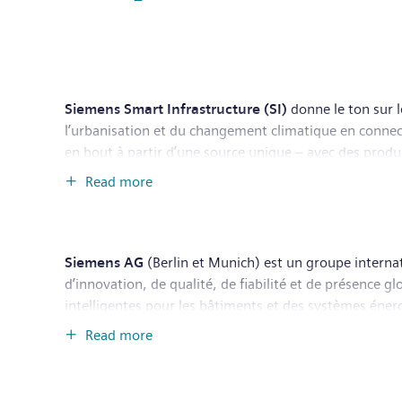
Siemens Smart Infrastructure (SI)
donne le ton sur l
l’urbanisation et du changement climatique en connecta
en bout à partir d’une source unique – avec des produit
consommation. Grâce à un écosystème de plus en plus di
Read more
protection de la planète : SI crée des environnements 
Suisse. Au 30 septembre 2020, SI employait quelque
Siemens AG
(Berlin et Munich) est un groupe interna
d’innovation, de qualité, de fiabilité et de présence g
intelligentes pour les bâtiments et des systèmes énerg
procédés. Siemens fait converger le monde digital et le
Read more
mobilité Intelligentes pour le transport ferroviaire 
compte également parmi les premiers fournisseurs mond
cotée en Bourse Siemens Healthineers. Siemens détient