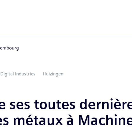
uxembourg
Digital Industries
Huizingen
 ses toutes dernièr
des métaux à Machin