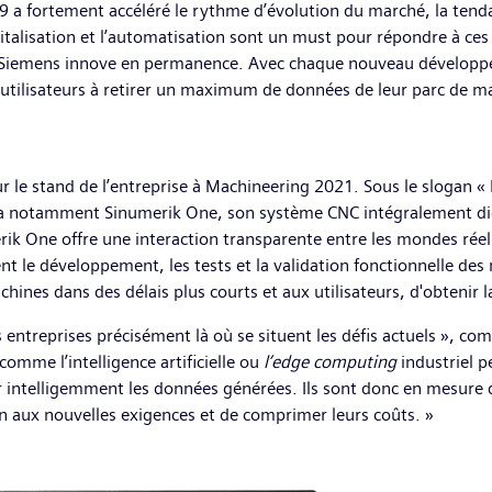
9 a fortement accéléré le rythme d’évolution du marché, la tendan
igitalisation et l’automatisation sont un must pour répondre à c
 Siemens innove en permanence. Avec chaque nouveau développe
les utilisateurs à retirer un maximum de données de leur parc de 
ur le stand de l’entreprise à Machineering 2021. Sous le slogan « 
a notamment Sinumerik One, son système CNC intégralement digi
ik One offre une interaction transparente entre les mondes réel e
t le développement, les tests et la validation fonctionnelle des 
ines dans des délais plus courts et aux utilisateurs, d'obtenir 
les entreprises précisément là où se situent les défis actuels »
comme l’intelligence artificielle ou
l’edge computing
industriel p
 intelligemment les données générées. Ils sont donc en mesure de r
on aux nouvelles exigences et de comprimer leurs coûts. »