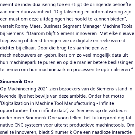
neemt de individualisering toe en stijgt de dringende behoefte
aan meer duurzaamheid. “Digitalisering en automatisering zijn
een must om deze uitdagingen het hoofd te kunnen bieden”,
vertelt Ronny Maes, Business Segment Manager Machine Tools
bij Siemens. “Daarom blijft Siemens innoveren. Met elke nieuwe
toepassing of dienst brengen we de digitale en reële wereld
dichter bij elkaar. Door die brug te slaan helpen we
machinebouwers en -gebruikers om zo veel mogelijk data uit
hun machinepark te puren en op die manier betere beslissingen
te nemen om hun machinepark en processen te optimaliseren.”
Sinumerik One
Op Machineering 2021 zien bezoekers van de Siemens-stand in
levende lijve het bewijs van deze ambitie. Onder het motto
‘Digitalization in Machine Tool Manufacturing - Infinite
opportunities from infinite data’, zal Siemens op de vakbeurs
onder meer Sinumerik One voorstellen, het futureproof digital-
native-CNC-systeem voor uiterst productieve machinetools. Om
snel te innoveren, biedt Sinumerik One een naadloze interactie