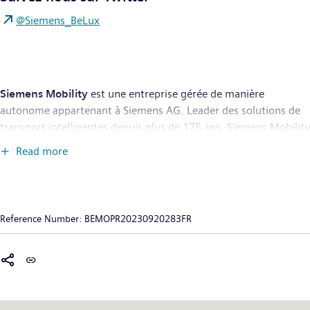
@Siemens_BeLux
Siemens Mobility
est une entreprise gérée de manière
autonome appartenant à Siemens AG. Leader des solutions de
transport intelligentes depuis plus de 175 ans, Siemens Mobility
innove en permanence dans ses activités de base que sont le
Read more
matériel roulant, l’automatisation et l’électrification ferroviaires,
un portefeuille de logiciels complet, les systèmes clés en main
ainsi que les services associés. Grâce à la digitalisation, Siemens
Mobility permet aux opérateurs de transport du monde entier
Reference Number:
BEMOPR20230920283FR
de réaliser des infrastructures intelligentes, de créer de la valeur
durable tout au long du cycle de vie, d’améliorer l’expérience
des passagers et de garantir la disponibilité. Au cours de l'année
fiscale 2022, clôturée le 30 septembre, Siemens Mobility a
enregistré un chiffre d’affaires de 9,7 milliards d’euros avec près
de 38 200 collaborateurs à travers le monde. Pour en savoir