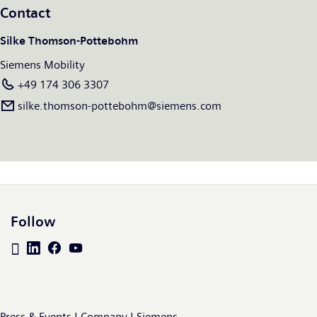
Contact
plus :
www.siemens.com/mobility
.
Silke Thomson-Pottebohm
Siemens Mobility
+49 174 306 3307
silke.thomson-pottebohm@siemens.com
Follow
Press & Events | Company | Siemens