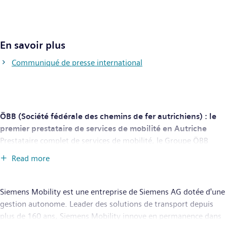
En savoir plus
Communiqué de presse international
ÖBB (Société fédérale des chemins de fer autrichiens) : le
premier prestataire de services de mobilité en Autriche
Prestataire complet de services de mobilité, le Groupe ÖBB
emmène chaque année 459 millions de voyageurs et 115
Read more
millions de tonnes de marchandises à destination, dans le
respect de l’environnement. Le courant de traction provient à
100 % de sources renouvelables. En 2017, ÖBB figurait parmi
Siemens Mobility est une entreprise de Siemens AG dotée d'une
les sociétés de chemins de fer les plus ponctuelles d’Europe,
gestion autonome. Leader des solutions de transport depuis
avec environ 96 % de trains à l’heure. Les 41 107 agents des
plus de 160 ans, Siemens Mobility innove en permanence dans
trains et bus du groupe (plus environ 1 900 apprentis)