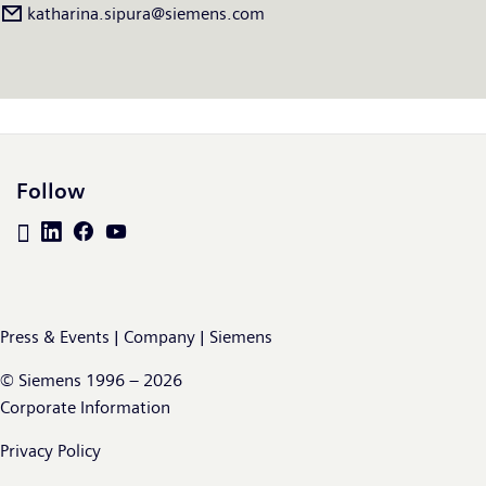
katharina.sipura@siemens.com
résultat net de 5,6 milliards d’euros. Fin septembre 2019, le
groupe employait quelque 385 000 personnes dans le monde.
Pour de plus amples informations, consultez le site :
www.siemens.com.
Follow
Press & Events | Company | Siemens
© Siemens 1996 – 2026
Corporate Information
Privacy Policy