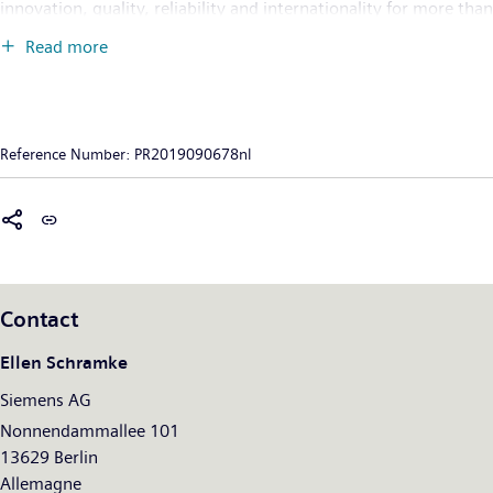
innovation, quality, reliability and internationality for more than
170 years. The company is active around the globe, focusing on
Read more
the areas of electrification, automation and digitalization. One
of the largest producers of energy-efficient, resource-saving
technologies, Siemens is a leading supplier of efficient power
generation and power transmission solutions and a pioneer in
Reference Number:
PR2019090678nl
infrastructure solutions as well as automation, drive and
software solutions for industry. With its publicly listed
subsidiary Siemens Healthineers AG, the company is also a
leading provider of medical imaging equipment – such as
computed tomography and magnetic resonance imaging
systems – and a leader in laboratory diagnostics as well as
Contact
clinical IT. In fiscal 2018, which ended on September 30, 2018,
Siemens generated revenue of €83.0 billion and net income of
Ellen Schramke
€6.1 billion. At the end of September 2018, the company had
Siemens AG
around 379,000 employees worldwide. Further information is
available on the Internet at
Nonnendammallee 101
www.siemens.com
.
13629 Berlin
Allemagne