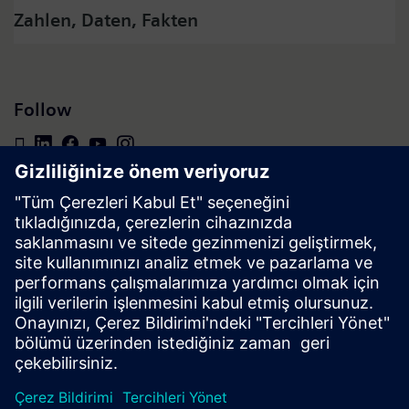
Zahlen, Daten, Fakten
Follow
Presse | Unternehmen | Siemens
© Siemens 1996 – 2026
Impressum
Datenschutz
Cookie Richtlinien
Nutzungsbedingungen