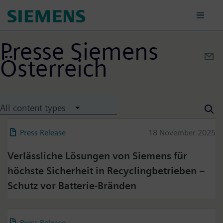
Ana
içeriğe
atla
Presse Siemens
Österreich
All content types
Press Release
18 November 2025
Verlässliche Lösungen von Siemens für
höchste Sicherheit in Recyclingbetrieben –
Schutz vor Batterie-Bränden
Press Release
04 March 2026